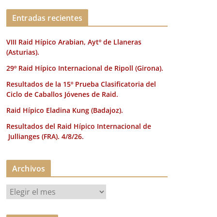
k
Entradas recientes
VIII Raid Hípico Arabian, Aytº de Llaneras
(Asturias).
29º Raid Hípico Internacional de Ripoll (Girona).
Resultados de la 15º Prueba Clasificatoria del
Ciclo de Caballos Jóvenes de Raid.
Raid Hípico Eladina Kung (Badajoz).
Resultados del Raid Hípico Internacional de
Jullianges (FRA). 4/8/26.
Archivos
A
r
c