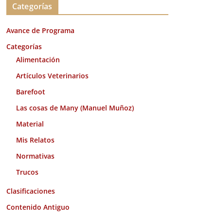
Categorías
h
i
Avance de Programa
v
o
Categorías
s
Alimentación
Artículos Veterinarios
Barefoot
Las cosas de Many (Manuel Muñoz)
Material
Mis Relatos
Normativas
Trucos
Clasificaciones
Contenido Antiguo