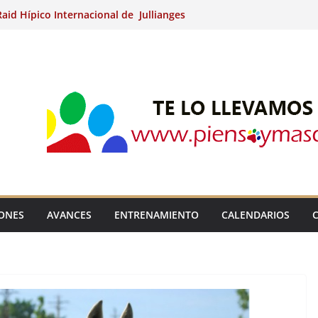
aid Hípico Internacional de Jullianges
Arabian, Aytº de Llaneras (Asturias).
Internacional de Ripoll (Girona).
 15º Prueba Clasificatoria del Ciclo de
 de Raid.
ina Kung (Badajoz).
IONES
AVANCES
ENTRENAMIENTO
CALENDARIOS