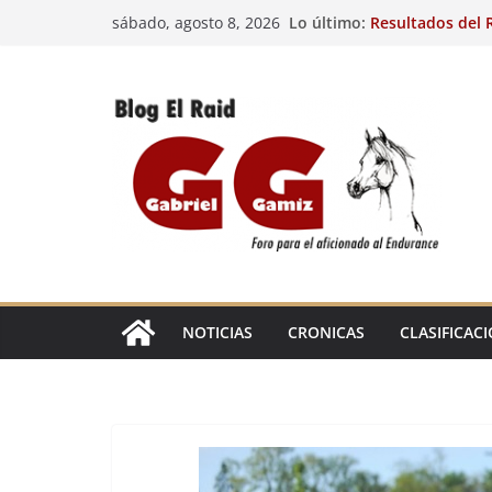
Saltar
Lo último:
Resultados del R
sábado, agosto 8, 2026
al
(FRA). 4/8/26.
VIII Raid Hípico 
contenido
29º Raid Hípico 
Resultados de la
Caballos Jóvenes
Raid Hípico Elad
EL
RAID
NOTICIAS
CRONICAS
CLASIFICAC