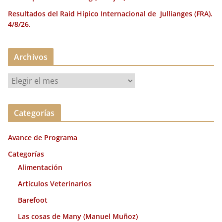
Resultados del Raid Hípico Internacional de Jullianges (FRA).
4/8/26.
Archivos
A
r
c
Categorías
h
i
Avance de Programa
v
o
Categorías
s
Alimentación
Artículos Veterinarios
Barefoot
Las cosas de Many (Manuel Muñoz)