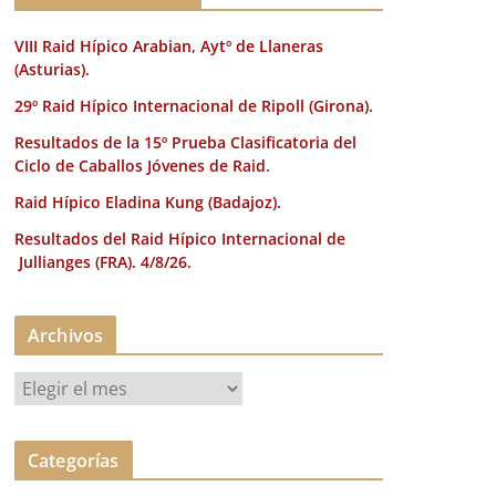
VIII Raid Hípico Arabian, Aytº de Llaneras
(Asturias).
29º Raid Hípico Internacional de Ripoll (Girona).
Resultados de la 15º Prueba Clasificatoria del
Ciclo de Caballos Jóvenes de Raid.
Raid Hípico Eladina Kung (Badajoz).
Resultados del Raid Hípico Internacional de
Jullianges (FRA). 4/8/26.
Archivos
A
r
c
Categorías
h
i