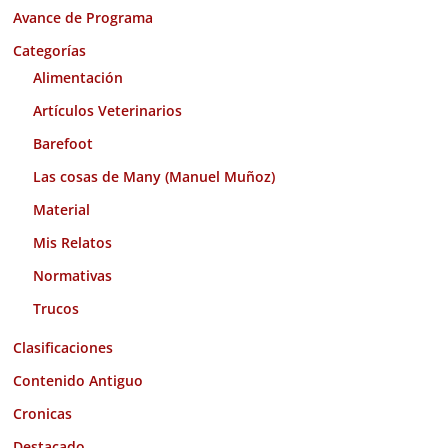
Avance de Programa
v
o
Categorías
s
Alimentación
Artículos Veterinarios
Barefoot
Las cosas de Many (Manuel Muñoz)
Material
Mis Relatos
Normativas
Trucos
Clasificaciones
Contenido Antiguo
Cronicas
Destacado