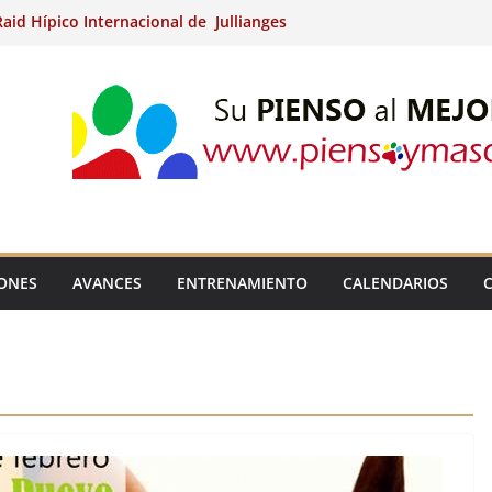
aid Hípico Internacional de Jullianges
Arabian, Aytº de Llaneras (Asturias).
Internacional de Ripoll (Girona).
 15º Prueba Clasificatoria del Ciclo de
 de Raid.
ina Kung (Badajoz).
IONES
AVANCES
ENTRENAMIENTO
CALENDARIOS