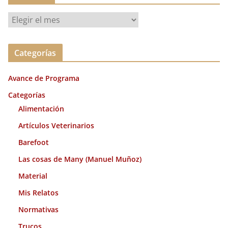
A
r
c
Categorías
h
i
Avance de Programa
v
o
Categorías
s
Alimentación
Artículos Veterinarios
Barefoot
Las cosas de Many (Manuel Muñoz)
Material
Mis Relatos
Normativas
Trucos