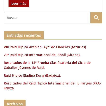
c
it
ai
k
ai
te
m
Leer más
e
te
l
e
l
re
p
b
r
dI
st
a
o
n
rt
o
ir
Entradas recientes
k
VIII Raid Hípico Arabian, Aytº de Llaneras (Asturias).
29º Raid Hípico Internacional de Ripoll (Girona).
Resultados de la 15º Prueba Clasificatoria del Ciclo de
Caballos Jóvenes de Raid.
Raid Hípico Eladina Kung (Badajoz).
Resultados del Raid Hípico Internacional de Jullianges (FRA).
4/8/26.
Archivos