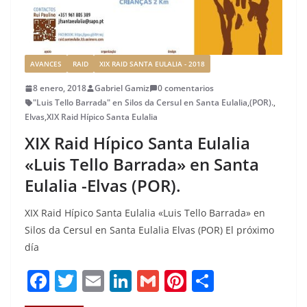
AVANCES
RAID
XIX RAID SANTA EULALIA - 2018
8 enero, 2018
Gabriel Gamiz
0 comentarios
"Luis Tello Barrada" en Silos da Cersul en Santa Eulalia
,
(POR).
,
Elvas
,
XIX Raid Hípico Santa Eulalia
XIX Raid Hípico Santa Eulalia
«Luis Tello Barrada» en Santa
Eulalia -Elvas (POR).
XIX Raid Hípico Santa Eulalia «Luis Tello Barrada» en
Silos da Cersul en Santa Eulalia Elvas (POR) El próximo
día
F
T
E
Li
G
Pi
C
a
w
m
n
m
n
o