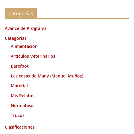
r
c
Categorías
h
i
Avance de Programa
v
o
Categorías
s
Alimentación
Artículos Veterinarios
Barefoot
Las cosas de Many (Manuel Muñoz)
Material
Mis Relatos
Normativas
Trucos
Clasificaciones