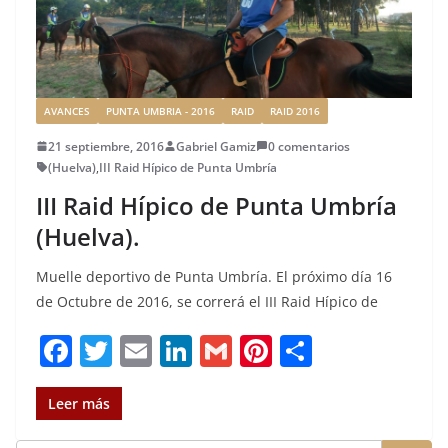
AVANCES
PUNTA UMBRIA - 2016
RAID
RAID 2016
21 septiembre, 2016
Gabriel Gamiz
0 comentarios
(Huelva)
,
III Raid Hípico de Punta Umbría
III Raid Hípico de Punta Umbría
(Huelva).
Muelle deportivo de Punta Umbría. El próximo día 16
de Octubre de 2016, se correrá el III Raid Hípico de
F
T
E
Li
G
Pi
C
a
w
m
n
m
n
o
c
it
ai
k
ai
te
m
Leer más
e
te
l
e
l
re
p