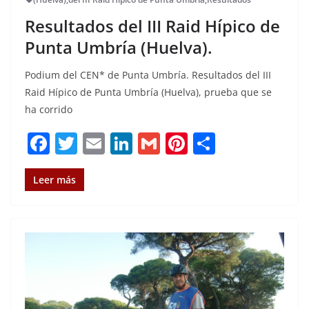
Resultados del III Raid Hípico de
Punta Umbría (Huelva).
Podium del CEN* de Punta Umbría. Resultados del III
Raid Hípico de Punta Umbría (Huelva), prueba que se
ha corrido
F
T
E
Li
G
Pi
C
a
w
m
n
m
n
o
c
it
ai
k
ai
te
m
Leer más
e
te
l
e
l
re
p
b
r
dI
st
a
o
n
rt
o
ir
k