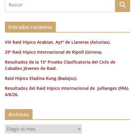
b
r
dI
st
a
o
n
rt
o
ir
Entradas recientes
k
VIII Raid Hípico Arabian, Aytº de Llaneras (Asturias).
29º Raid Hípico Internacional de Ripoll (Girona).
Resultados de la 15º Prueba Clasificatoria del Ciclo de
Caballos Jóvenes de Raid.
Raid Hípico Eladina Kung (Badajoz).
Resultados del Raid Hípico Internacional de Jullianges (FRA).
4/8/26.
Archivos
A