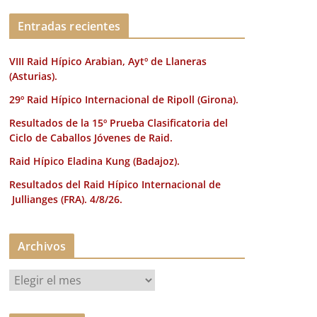
k
Entradas recientes
VIII Raid Hípico Arabian, Aytº de Llaneras
(Asturias).
29º Raid Hípico Internacional de Ripoll (Girona).
Resultados de la 15º Prueba Clasificatoria del
Ciclo de Caballos Jóvenes de Raid.
Raid Hípico Eladina Kung (Badajoz).
Resultados del Raid Hípico Internacional de
Jullianges (FRA). 4/8/26.
Archivos
A
r
c