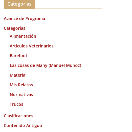
Categorías
h
i
Avance de Programa
v
o
Categorías
s
Alimentación
Artículos Veterinarios
Barefoot
Las cosas de Many (Manuel Muñoz)
Material
Mis Relatos
Normativas
Trucos
Clasificaciones
Contenido Antiguo