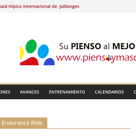
aid Hípico Internacional de Jullianges
Arabian, Aytº de Llaneras (Asturias).
Internacional de Ripoll (Girona).
 15º Prueba Clasificatoria del Ciclo de
 de Raid.
ina Kung (Badajoz).
IONES
AVANCES
ENTRENAMIENTO
CALENDARIOS
 Endurance Ride.