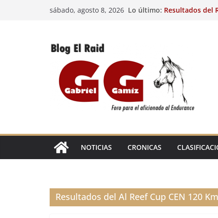
Saltar
Lo último:
Resultados del R
sábado, agosto 8, 2026
al
(FRA). 4/8/26.
VIII Raid Hípico 
contenido
29º Raid Hípico 
Resultados de la
Caballos Jóvenes
Raid Hípico Elad
EL
RAID
NOTICIAS
CRONICAS
CLASIFICAC
Resultados del Al Reef Cup CEN 120 Km