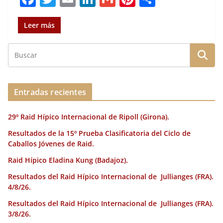
a
w
m
n
m
n
o
c
it
ai
k
ai
te
m
Leer más
e
te
l
e
l
re
p
b
r
dI
st
a
o
n
rt
o
ir
Entradas recientes
k
29º Raid Hípico Internacional de Ripoll (Girona).
Resultados de la 15º Prueba Clasificatoria del Ciclo de
Caballos Jóvenes de Raid.
Raid Hípico Eladina Kung (Badajoz).
Resultados del Raid Hípico Internacional de Jullianges (FRA).
4/8/26.
Resultados del Raid Hípico Internacional de Jullianges (FRA).
3/8/26.