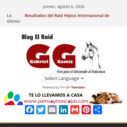
Saltar
jueves, agosto 6, 2026
Resultados del Raid Hípico Internacional de
al
Lo
Jullianges (FRA). 4/8/26.
contenido
último:
Resultados del Raid Hípico Internacional de
Jullianges (FRA). 3/8/26.
29º Raid Hípico Internacional de Ripoll (Girona).
Resultados de la 15º Prueba Clasificatoria del
Ciclo de Caballos Jóvenes de Raid.
Raid Hípico Eladina Kung (Badajoz).
EL
RAID
Powered by
Translate
F
T
E
Li
G
Pi
C
a
w
m
n
m
n
o