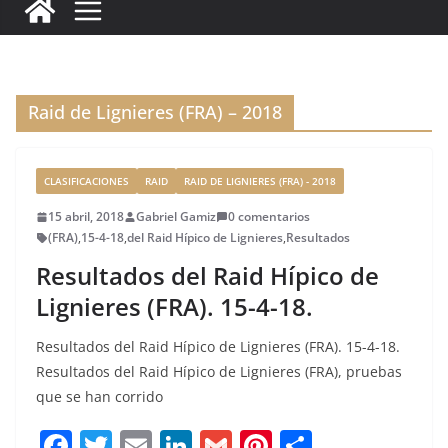
c
it
ai
k
ai
te
m
e
te
l
e
l
re
p
b
r
dI
st
a
o
n
rt
Raid de Lignieres (FRA) – 2018
o
ir
k
CLASIFICACIONES
RAID
RAID DE LIGNIERES (FRA) - 2018
15 abril, 2018
Gabriel Gamiz
0 comentarios
(FRA)
,
15-4-18
,
del Raid Hípico de Lignieres
,
Resultados
Resultados del Raid Hípico de
Lignieres (FRA). 15-4-18.
Resultados del Raid Hípico de Lignieres (FRA). 15-4-18.
Resultados del Raid Hípico de Lignieres (FRA), pruebas
que se han corrido
F
T
E
Li
G
Pi
C