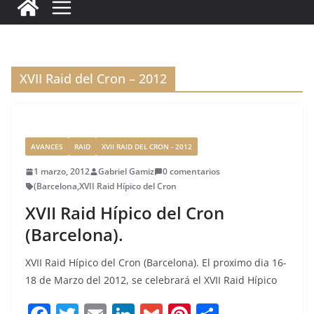
c
it
ai
k
ai
te
m
e
te
l
e
l
re
p
b
r
dI
st
a
o
n
rt
XVII Raid del Cron – 2012
o
ir
k
AVANCES
RAID
XVII RAID DEL CRON - 2012
1 marzo, 2012
Gabriel Gamiz
0 comentarios
(Barcelona
,
XVII Raid Hípico del Cron
XVII Raid Hípico del Cron
(Barcelona).
XVII Raid Hípico del Cron (Barcelona). El proximo dia 16-
18 de Marzo del 2012, se celebrará el XVII Raid Hípico