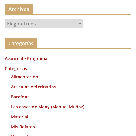
Archivos
A
r
c
Categorías
h
i
Avance de Programa
v
o
Categorías
s
Alimentación
Artículos Veterinarios
Barefoot
Las cosas de Many (Manuel Muñoz)
Material
Mis Relatos