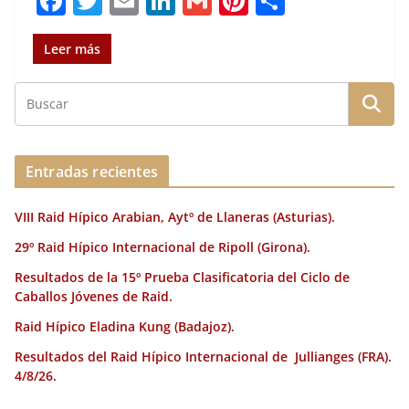
F
T
E
Li
G
Pi
C
a
w
m
n
m
n
o
c
it
ai
k
ai
te
m
Leer más
e
te
l
e
l
re
p
b
r
dI
st
a
o
n
rt
o
ir
Entradas recientes
k
VIII Raid Hípico Arabian, Aytº de Llaneras (Asturias).
29º Raid Hípico Internacional de Ripoll (Girona).
Resultados de la 15º Prueba Clasificatoria del Ciclo de
Caballos Jóvenes de Raid.
Raid Hípico Eladina Kung (Badajoz).
Resultados del Raid Hípico Internacional de Jullianges (FRA).
4/8/26.