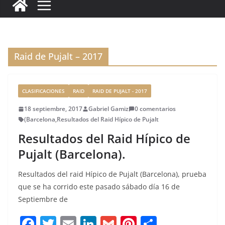
c
it
ai
k
ai
te
m
e
te
l
e
l
re
p
b
r
dI
st
a
o
n
rt
Raid de Pujalt – 2017
o
ir
k
CLASIFICACIONES
RAID
RAID DE PUJALT - 2017
18 septiembre, 2017
Gabriel Gamiz
0 comentarios
(Barcelona
,
Resultados del Raid Hípico de Pujalt
Resultados del Raid Hípico de
Pujalt (Barcelona).
Resultados del raid Hípico de Pujalt (Barcelona), prueba
que se ha corrido este pasado sábado día 16 de
Septiembre de
F
T
E
Li
G
Pi
C