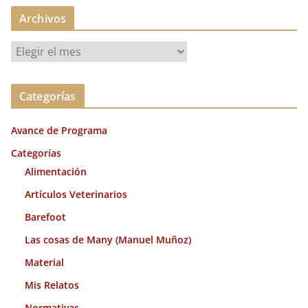
Archivos
A
r
c
Categorías
h
i
Avance de Programa
v
o
Categorías
s
Alimentación
Artículos Veterinarios
Barefoot
Las cosas de Many (Manuel Muñoz)
Material
Mis Relatos
Normativas