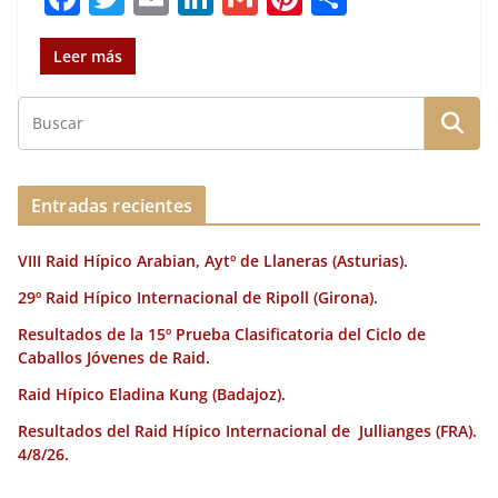
a
w
m
n
m
n
o
c
it
ai
k
ai
te
m
Leer más
e
te
l
e
l
re
p
b
r
dI
st
a
o
n
rt
o
ir
Entradas recientes
k
VIII Raid Hípico Arabian, Aytº de Llaneras (Asturias).
29º Raid Hípico Internacional de Ripoll (Girona).
Resultados de la 15º Prueba Clasificatoria del Ciclo de
Caballos Jóvenes de Raid.
Raid Hípico Eladina Kung (Badajoz).
Resultados del Raid Hípico Internacional de Jullianges (FRA).
4/8/26.