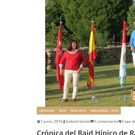
k
CRONICAS
RAID
RAID 2016
RASCAFRÍAS - 2016
7 junio, 2016
Gabriel Gamiz
0 comentarios
Copa de
Crónica del Raid Hípico de R