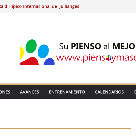
aid Hípico Internacional de Jullianges
Arabian, Aytº de Llaneras (Asturias).
Internacional de Ripoll (Girona).
 15º Prueba Clasificatoria del Ciclo de
 de Raid.
ina Kung (Badajoz).
IONES
AVANCES
ENTRENAMIENTO
CALENDARIOS