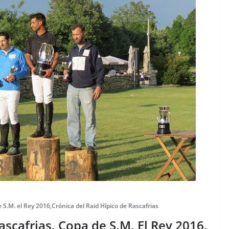
 S.M. el Rey 2016
,
Crónica del Raid Hípico de Rascafrias
ascafrias. Copa de S.M. El Rey 2016.