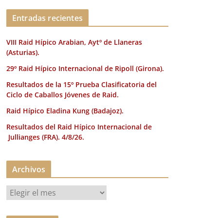
k
Entradas recientes
VIII Raid Hípico Arabian, Aytº de Llaneras
(Asturias).
29º Raid Hípico Internacional de Ripoll (Girona).
Resultados de la 15º Prueba Clasificatoria del
Ciclo de Caballos Jóvenes de Raid.
Raid Hípico Eladina Kung (Badajoz).
Resultados del Raid Hípico Internacional de
Jullianges (FRA). 4/8/26.
Archivos
A
r
c