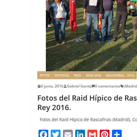
FOTOS
NOTICIAS
RAID
RAID 2016
RASCAFRÍAS - 2016
6 junio, 2016
Gabriel Gamiz
0 comentarios
(Madrid
Fotos del Raid Hípico de Ras
Rey 2016.
Fotos del Raid Hípico de Rascafrias (Madrid). C
F
T
E
Li
G
Pi
C