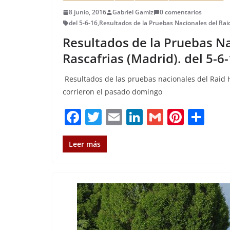
8 junio, 2016
Gabriel Gamiz
0 comentarios
del 5-6-16
,
Resultados de la Pruebas Nacionales del Raid
Resultados de la Pruebas Na
Rascafrias (Madrid). del 5-6-
Resultados de las pruebas nacionales del Raid H
corrieron el pasado domingo
F
T
E
Li
G
Pi
C
a
w
m
n
m
n
o
c
it
ai
k
ai
te
m
Leer más
e
te
l
e
l
re
p
b
r
dI
st
a
o
n
rt
o
ir