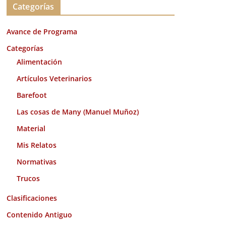
Categorías
h
i
Avance de Programa
v
o
Categorías
s
Alimentación
Artículos Veterinarios
Barefoot
Las cosas de Many (Manuel Muñoz)
Material
Mis Relatos
Normativas
Trucos
Clasificaciones
Contenido Antiguo