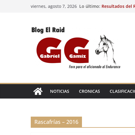
Saltar
Lo último:
Resultados del R
viernes, agosto 7, 2026
al
(FRA). 4/8/26.
VIII Raid Hípico 
contenido
29º Raid Hípico 
Resultados de la
Caballos Jóvenes
Raid Hípico Elad
EL
RAID
NOTICIAS
CRONICAS
CLASIFICAC
Rascafrías – 2016