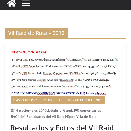
c
it
ai
k
ai
te
m
e
te
l
e
l
re
p
b
r
dI
st
a
o
n
rt
VII Raid de Rota – 2010
o
ir
k
CLASIFICACIONES
FOTOS
RAID
VII RAID DE ROTA - 2010
14 noviembre, 2010
Gabriel Gamiz
0 comentarios
(Cádiz)
,
Resultados del VII Raid Hípico Villa de Rota
Resultados y Fotos del VII Raid