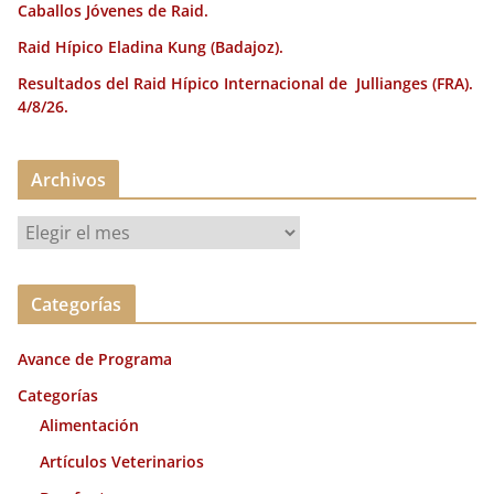
Caballos Jóvenes de Raid.
Raid Hípico Eladina Kung (Badajoz).
Resultados del Raid Hípico Internacional de Jullianges (FRA).
4/8/26.
Archivos
A
r
c
Categorías
h
i
Avance de Programa
v
o
Categorías
s
Alimentación
Artículos Veterinarios