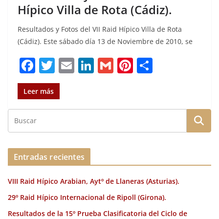
Hípico Villa de Rota (Cádiz).
Resultados y Fotos del VII Raid Hípico Villa de Rota
(Cádiz). Este sábado día 13 de Noviembre de 2010, se
F
T
E
Li
G
Pi
C
a
w
m
n
m
n
o
c
it
ai
k
ai
te
m
Leer más
e
te
l
e
l
re
p
b
r
dI
st
a
o
n
rt
o
ir
Entradas recientes
k
VIII Raid Hípico Arabian, Aytº de Llaneras (Asturias).
29º Raid Hípico Internacional de Ripoll (Girona).
Resultados de la 15º Prueba Clasificatoria del Ciclo de