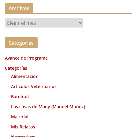
Archivos
A
r
c
Categorías
h
i
Avance de Programa
v
o
Categorías
s
Alimentación
Artículos Veterinarios
Barefoot
Las cosas de Many (Manuel Muñoz)
Material
Mis Relatos
Normativas