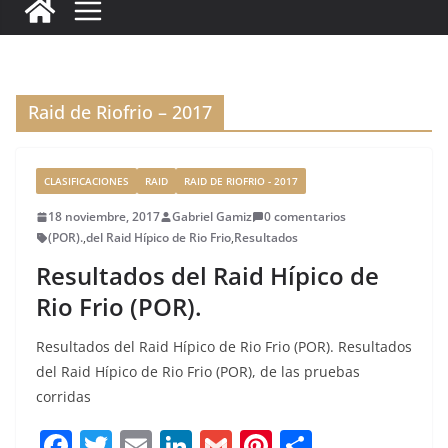
c
it
ai
k
ai
te
m
e
te
l
e
l
re
p
b
r
dI
st
a
o
n
rt
Raid de Riofrio – 2017
o
ir
k
CLASIFICACIONES
RAID
RAID DE RIOFRIO - 2017
18 noviembre, 2017
Gabriel Gamiz
0 comentarios
(POR).
,
del Raid Hípico de Rio Frio
,
Resultados
Resultados del Raid Hípico de
Rio Frio (POR).
Resultados del Raid Hípico de Rio Frio (POR). Resultados
del Raid Hípico de Rio Frio (POR), de las pruebas
corridas
F
T
E
Li
G
Pi
C