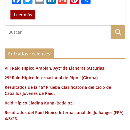
a
w
m
n
m
n
o
c
it
ai
k
ai
te
m
Leer más
e
te
l
e
l
re
p
b
r
dI
st
a
o
n
rt
o
ir
Entradas recientes
k
VIII Raid Hípico Arabian, Aytº de Llaneras (Asturias).
29º Raid Hípico Internacional de Ripoll (Girona).
Resultados de la 15º Prueba Clasificatoria del Ciclo de
Caballos Jóvenes de Raid.
Raid Hípico Eladina Kung (Badajoz).
Resultados del Raid Hípico Internacional de Jullianges (FRA).
4/8/26.