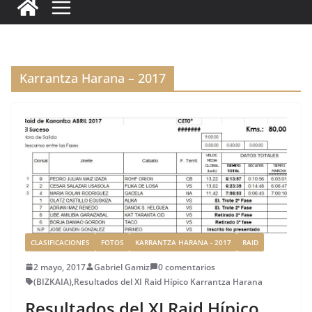
c
it
ai
k
ai
te
m
e
te
l
e
l
re
p
b
r
dI
st
a
o
n
rt
Karrantza Harana – 2017
o
ir
k
CLASIFICACIONES
FOTOS
KARRANTZA HARANA - 2017
RAID
2 mayo, 2017
Gabriel Gamiz
0 comentarios
(BIZKAIA)
,
Resultados del XI Raid Hípico Karrantza Harana
Resultados del XI Raid Hípico