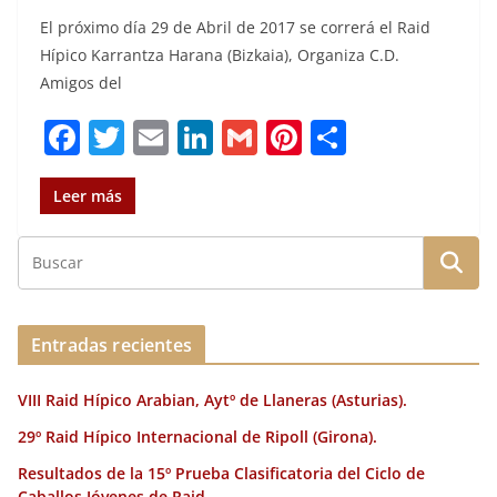
El próximo día 29 de Abril de 2017 se correrá el Raid
Hípico Karrantza Harana (Bizkaia), Organiza C.D.
Amigos del
F
T
E
Li
G
Pi
C
a
w
m
n
m
n
o
c
it
ai
k
ai
te
m
Leer más
e
te
l
e
l
re
p
b
r
dI
st
a
o
n
rt
o
ir
Entradas recientes
k
VIII Raid Hípico Arabian, Aytº de Llaneras (Asturias).
29º Raid Hípico Internacional de Ripoll (Girona).
Resultados de la 15º Prueba Clasificatoria del Ciclo de
Caballos Jóvenes de Raid.