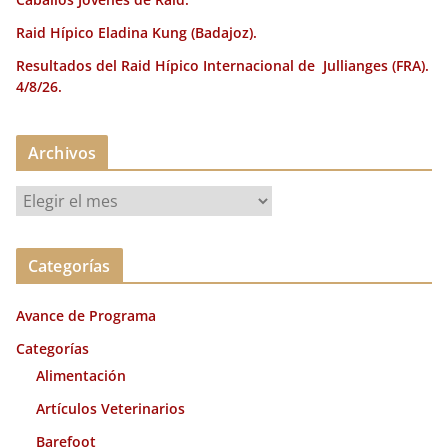
Raid Hípico Eladina Kung (Badajoz).
Resultados del Raid Hípico Internacional de Jullianges (FRA).
4/8/26.
Archivos
A
r
c
Categorías
h
i
Avance de Programa
v
o
Categorías
s
Alimentación
Artículos Veterinarios
Barefoot