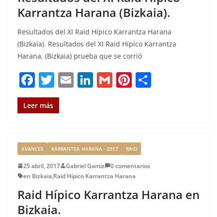
Karrantza Harana (Bizkaia).
Resultados del XI Raid Hípico Karrantza Harana
(Bizkaia). Resultados del XI Raid Hípico Karrantza
Harana, (Bizkaia) prueba que se corrió
F
T
E
Li
G
Pi
C
a
w
m
n
m
n
o
c
it
ai
k
ai
te
m
Leer más
e
te
l
e
l
re
p
b
r
dI
st
a
AVANCES
KARRANTZA HARANA - 2017
RAID
o
n
rt
25 abril, 2017
Gabriel Gamiz
0 comentarios
o
ir
en Bizkaia
,
Raid Hípico Karrantza Harana
k
Raid Hípico Karrantza Harana en
Bizkaia.