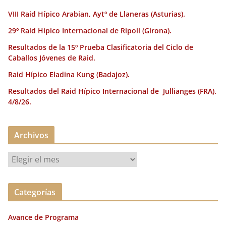
k
VIII Raid Hípico Arabian, Aytº de Llaneras (Asturias).
29º Raid Hípico Internacional de Ripoll (Girona).
Resultados de la 15º Prueba Clasificatoria del Ciclo de
Caballos Jóvenes de Raid.
Raid Hípico Eladina Kung (Badajoz).
Resultados del Raid Hípico Internacional de Jullianges (FRA).
4/8/26.
Archivos
A
r
c
Categorías
h
i
Avance de Programa
v