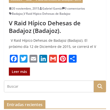
20 noviembre, 2015
Gabriel Gamiz
0 comentarios
Badajoz
,
V Raid Hípico Dehesas de Badajoz
V Raid Hípico Dehesas de
Badajoz (Badajoz).
V Raid Hípico Dehesas de Badajoz (Badajoz). El
próximo día 12 de Diciembre de 2015, se correrá el V
F
T
E
Li
G
Pi
C
a
w
m
n
m
n
o
c
it
ai
k
ai
te
m
Leer más
e
te
l
e
l
re
p
b
r
dI
st
a
o
n
rt
o
ir
Entradas recientes