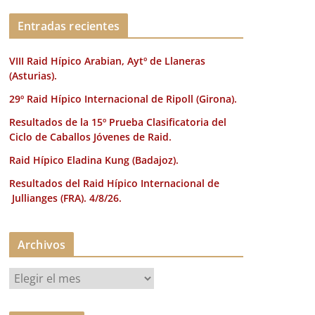
k
Entradas recientes
VIII Raid Hípico Arabian, Aytº de Llaneras
(Asturias).
29º Raid Hípico Internacional de Ripoll (Girona).
Resultados de la 15º Prueba Clasificatoria del
Ciclo de Caballos Jóvenes de Raid.
Raid Hípico Eladina Kung (Badajoz).
Resultados del Raid Hípico Internacional de
Jullianges (FRA). 4/8/26.
Archivos
A
r
c