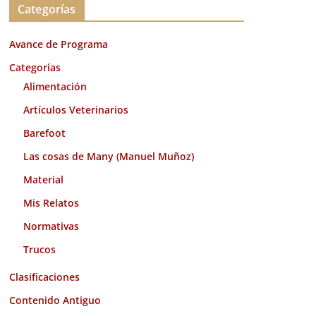
Categorías
h
i
Avance de Programa
v
o
Categorías
s
Alimentación
Artículos Veterinarios
Barefoot
Las cosas de Many (Manuel Muñoz)
Material
Mis Relatos
Normativas
Trucos
Clasificaciones
Contenido Antiguo