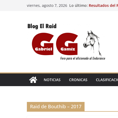
Saltar
Lo último:
Resultados del R
viernes, agosto 7, 2026
al
(FRA). 4/8/26.
VIII Raid Hípico 
contenido
29º Raid Hípico 
Resultados de la
Caballos Jóvenes
Raid Hípico Elad
EL
RAID
NOTICIAS
CRONICAS
CLASIFICAC
Raid de Bouthib – 2017