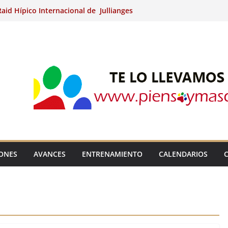
aid Hípico Internacional de Jullianges
Arabian, Aytº de Llaneras (Asturias).
Internacional de Ripoll (Girona).
 15º Prueba Clasificatoria del Ciclo de
 de Raid.
ina Kung (Badajoz).
IONES
AVANCES
ENTRENAMIENTO
CALENDARIOS