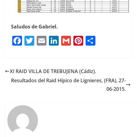
Saludos de Gabriel.
F
T
E
Li
G
Pi
C
a
w
m
n
m
n
o
c
it
ai
k
ai
te
m
e
te
l
e
l
re
p
XI RAID VILLA DE TREBUJENA (Cádiz).
b
r
dI
st
a
Resultados del Raid Hípico de Lignieres, (FRA), 27-
o
n
rt
06-2015.
o
ir
k