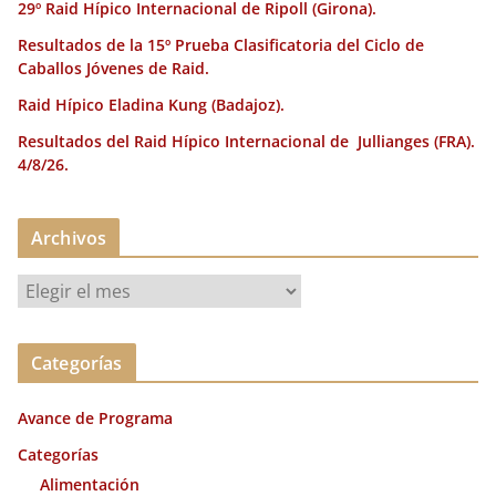
29º Raid Hípico Internacional de Ripoll (Girona).
Resultados de la 15º Prueba Clasificatoria del Ciclo de
Caballos Jóvenes de Raid.
Raid Hípico Eladina Kung (Badajoz).
Resultados del Raid Hípico Internacional de Jullianges (FRA).
4/8/26.
Archivos
A
r
c
Categorías
h
i
Avance de Programa
v
o
Categorías
s
Alimentación