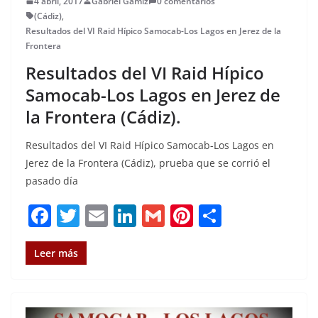
4 abril, 2017
Gabriel Gamiz
0 comentarios
(Cádiz)
,
Resultados del VI Raid Hípico Samocab-Los Lagos en Jerez de la
Frontera
Resultados del VI Raid Hípico
Samocab-Los Lagos en Jerez de
la Frontera (Cádiz).
Resultados del VI Raid Hípico Samocab-Los Lagos en
Jerez de la Frontera (Cádiz), prueba que se corrió el
pasado día
F
T
E
Li
G
Pi
C
a
w
m
n
m
n
o
c
it
ai
k
ai
te
m
Leer más
e
te
l
e
l
re
p
b
r
dI
st
a