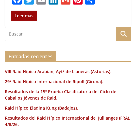
a
w
m
n
m
n
o
c
it
ai
k
ai
te
m
Leer más
e
te
l
e
l
re
p
b
r
dI
st
a
o
n
rt
o
ir
Entradas recientes
k
VIII Raid Hípico Arabian, Aytº de Llaneras (Asturias).
29º Raid Hípico Internacional de Ripoll (Girona).
Resultados de la 15º Prueba Clasificatoria del Ciclo de
Caballos Jóvenes de Raid.
Raid Hípico Eladina Kung (Badajoz).
Resultados del Raid Hípico Internacional de Jullianges (FRA).
4/8/26.