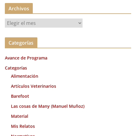
Archivos
A
r
c
Categorías
h
i
Avance de Programa
v
o
Categorías
s
Alimentación
Artículos Veterinarios
Barefoot
Las cosas de Many (Manuel Muñoz)
Material
Mis Relatos