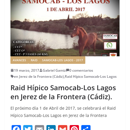
o
n
rt
o
ir
k
AVANCES
RAID
SAMOCAB-LOS LAGOS - 2017
19 marzo, 2017
Gabriel Gamiz
0 comentarios
en Jerez de la Frontera (Cádiz)
,
Raid Hípico Samocab-Los Lagos
Raid Hípico Samocab-Los Lagos
en Jerez de la Frontera (Cádiz).
El próximo día 1 de Abril de 2017, se celebrará el Raid
Hípico Samocab-Los Lagos en Jerez de la Frontera
F
T
E
Li
G
Pi
C