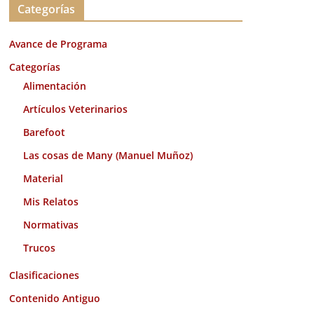
Categorías
h
i
Avance de Programa
v
o
Categorías
s
Alimentación
Artículos Veterinarios
Barefoot
Las cosas de Many (Manuel Muñoz)
Material
Mis Relatos
Normativas
Trucos
Clasificaciones
Contenido Antiguo