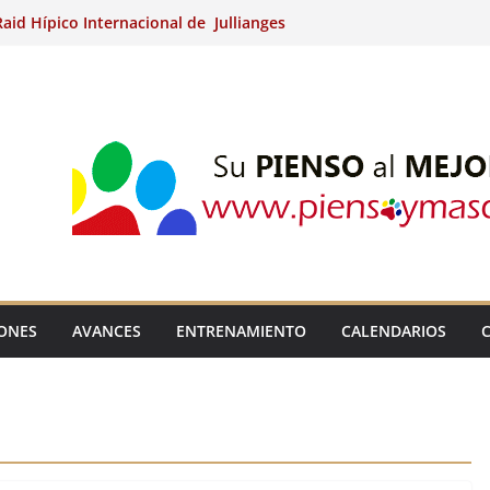
aid Hípico Internacional de Jullianges
Arabian, Aytº de Llaneras (Asturias).
Internacional de Ripoll (Girona).
 15º Prueba Clasificatoria del Ciclo de
 de Raid.
ina Kung (Badajoz).
IONES
AVANCES
ENTRENAMIENTO
CALENDARIOS