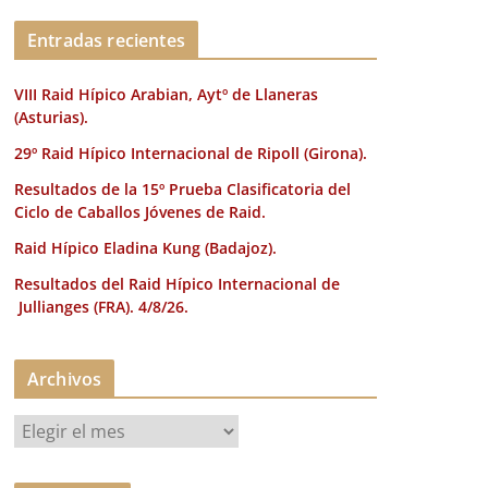
k
Entradas recientes
VIII Raid Hípico Arabian, Aytº de Llaneras
(Asturias).
29º Raid Hípico Internacional de Ripoll (Girona).
Resultados de la 15º Prueba Clasificatoria del
Ciclo de Caballos Jóvenes de Raid.
Raid Hípico Eladina Kung (Badajoz).
Resultados del Raid Hípico Internacional de
Jullianges (FRA). 4/8/26.
Archivos
A
r
c