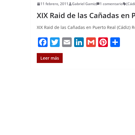
11 febrero, 2011
Gabriel Gamiz
1 comentario
(Cádi
XIX Raid de las Cañadas en 
XIX Raid de las Cañadas en Puerto Real (Cádiz) 
F
T
E
Li
G
Pi
C
a
w
m
n
m
n
o
c
it
ai
k
ai
te
m
Leer más
e
te
l
e
l
re
p
b
r
dI
st
a
o
n
rt
o
ir
k