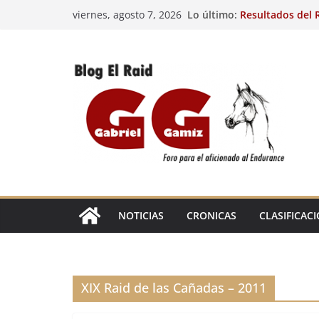
Saltar
Lo último:
Resultados del R
viernes, agosto 7, 2026
al
(FRA). 4/8/26.
VIII Raid Hípico 
contenido
29º Raid Hípico 
Resultados de la
Caballos Jóvenes
Raid Hípico Elad
EL
RAID
NOTICIAS
CRONICAS
CLASIFICAC
XIX Raid de las Cañadas – 2011