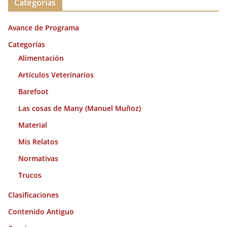
Categorías
h
i
Avance de Programa
v
o
Categorías
s
Alimentación
Artículos Veterinarios
Barefoot
Las cosas de Many (Manuel Muñoz)
Material
Mis Relatos
Normativas
Trucos
Clasificaciones
Contenido Antiguo