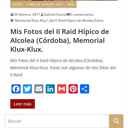
FOTOS
II RAID DE ALCOLEA - 2011
RAID
26 febrero, 2011
Gabriel Gamiz
0 comentarios
"Memorial Klux Klux"
,
del II Raid Hípico de Alcolea
,
Fotos
Mis Fotos del II Raid Hípico de
Alcolea (Córdoba), Memorial
Klux-Klux.
Mis Fotos del II Raid Hípico de Alcolea (Córdoba),
Memorial Klux-Klux. Estas son algunas de mis fotos del
II Raid
F
T
E
Li
G
Pi
C
a
w
m
n
m
n
o
c
it
ai
k
ai
te
m
Leer más
e
te
l
e
l
re
p
b
r
dI
st
a