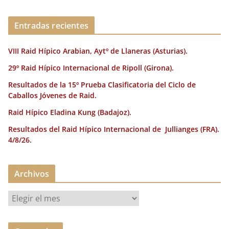
o
n
rt
o
ir
Entradas recientes
k
VIII Raid Hípico Arabian, Aytº de Llaneras (Asturias).
29º Raid Hípico Internacional de Ripoll (Girona).
Resultados de la 15º Prueba Clasificatoria del Ciclo de
Caballos Jóvenes de Raid.
Raid Hípico Eladina Kung (Badajoz).
Resultados del Raid Hípico Internacional de Jullianges (FRA).
4/8/26.
Archivos
A
r
c