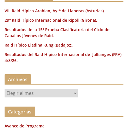
k
VIII Raid Hípico Arabian, Aytº de Llaneras (Asturias).
29º Raid Hípico Internacional de Ripoll (Girona).
Resultados de la 15º Prueba Clasificatoria del Ciclo de
Caballos Jóvenes de Raid.
Raid Hípico Eladina Kung (Badajoz).
Resultados del Raid Hípico Internacional de Jullianges (FRA).
4/8/26.
Archivos
A
r
c
Categorías
h
i
Avance de Programa
v