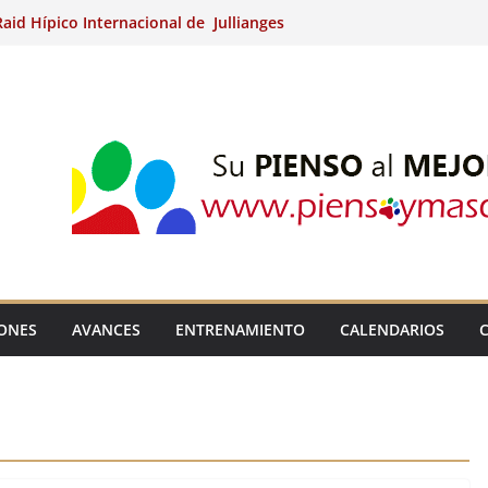
aid Hípico Internacional de Jullianges
Arabian, Aytº de Llaneras (Asturias).
Internacional de Ripoll (Girona).
 15º Prueba Clasificatoria del Ciclo de
 de Raid.
ina Kung (Badajoz).
IONES
AVANCES
ENTRENAMIENTO
CALENDARIOS