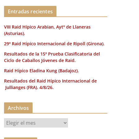
k
Entradas recientes
VIII Raid Hípico Arabian, Aytº de Llaneras
(Asturias).
29º Raid Hípico Internacional de Ripoll (Girona).
Resultados de la 15º Prueba Clasificatoria del
Ciclo de Caballos Jóvenes de Raid.
Raid Hípico Eladina Kung (Badajoz).
Resultados del Raid Hípico Internacional de
Jullianges (FRA). 4/8/26.
Archivos
A
r
c