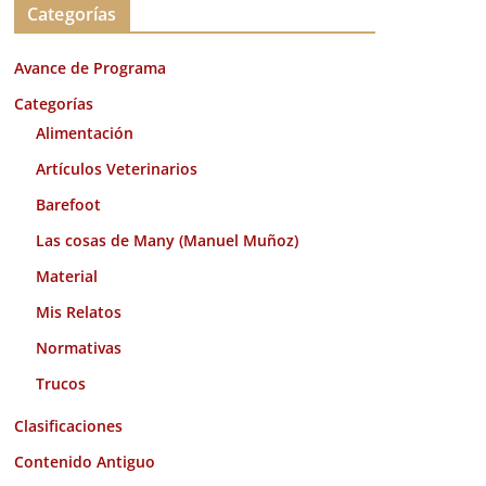
Categorías
h
i
Avance de Programa
v
o
Categorías
s
Alimentación
Artículos Veterinarios
Barefoot
Las cosas de Many (Manuel Muñoz)
Material
Mis Relatos
Normativas
Trucos
Clasificaciones
Contenido Antiguo