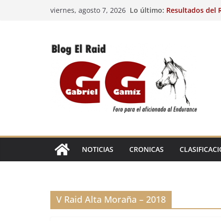
Saltar
Lo último:
Resultados del R
viernes, agosto 7, 2026
al
(FRA). 4/8/26.
VIII Raid Hípico 
contenido
29º Raid Hípico 
Resultados de la
Caballos Jóvenes
Raid Hípico Elad
EL
RAID
NOTICIAS
CRONICAS
CLASIFICAC
V Raid Alta Moraña – 2018