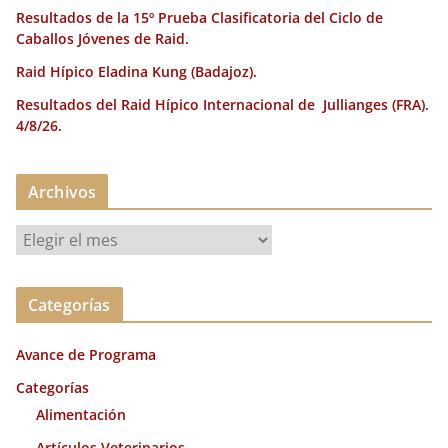
Resultados de la 15º Prueba Clasificatoria del Ciclo de
Caballos Jóvenes de Raid.
Raid Hípico Eladina Kung (Badajoz).
Resultados del Raid Hípico Internacional de Jullianges (FRA).
4/8/26.
Archivos
A
r
c
Categorías
h
i
Avance de Programa
v
o
Categorías
s
Alimentación
Artículos Veterinarios