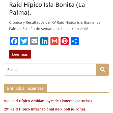
Raid Hípico Isla Bonita (La
Palma).
Crónica y Resultados del XV Raid Hípico Isla Bonita (La
Palma). Este fin de semana, se ha corrido el XV
F
T
E
Li
G
Pi
C
a
w
m
n
m
n
o
c
it
ai
k
ai
te
m
Leer más
e
te
l
e
l
re
p
b
r
dI
st
a
o
n
rt
o
ir
Entradas recientes
k
VIII Raid Hípico Arabian, Aytº de Llaneras (Asturias).
29º Raid Hípico Internacional de Ripoll (Girona).