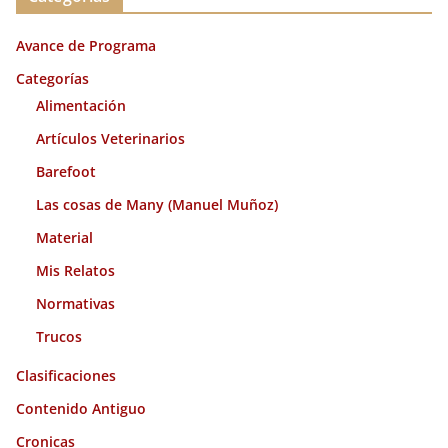
h
i
Avance de Programa
v
o
Categorías
s
Alimentación
Artículos Veterinarios
Barefoot
Las cosas de Many (Manuel Muñoz)
Material
Mis Relatos
Normativas
Trucos
Clasificaciones
Contenido Antiguo
Cronicas