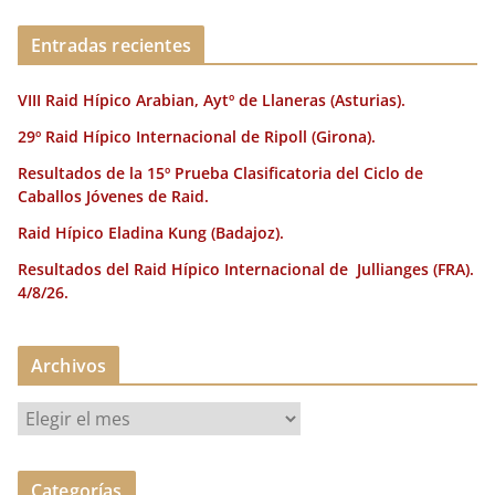
o
n
rt
o
ir
Entradas recientes
k
VIII Raid Hípico Arabian, Aytº de Llaneras (Asturias).
29º Raid Hípico Internacional de Ripoll (Girona).
Resultados de la 15º Prueba Clasificatoria del Ciclo de
Caballos Jóvenes de Raid.
Raid Hípico Eladina Kung (Badajoz).
Resultados del Raid Hípico Internacional de Jullianges (FRA).
4/8/26.
Archivos
A
r
c
Categorías