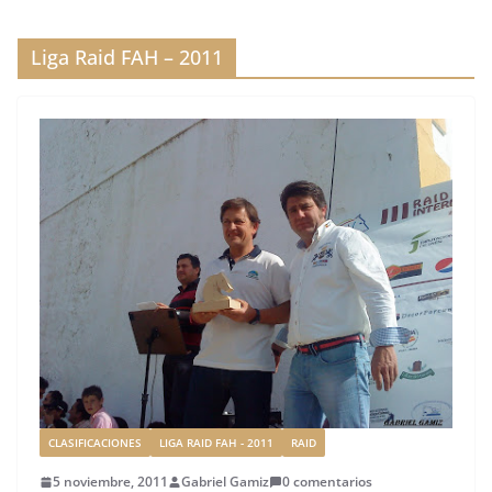
b
r
dI
st
a
o
n
rt
Liga Raid FAH – 2011
o
ir
k
CLASIFICACIONES
LIGA RAID FAH - 2011
RAID
5 noviembre, 2011
Gabriel Gamiz
0 comentarios