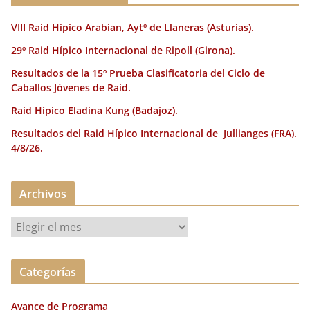
k
VIII Raid Hípico Arabian, Aytº de Llaneras (Asturias).
29º Raid Hípico Internacional de Ripoll (Girona).
Resultados de la 15º Prueba Clasificatoria del Ciclo de
Caballos Jóvenes de Raid.
Raid Hípico Eladina Kung (Badajoz).
Resultados del Raid Hípico Internacional de Jullianges (FRA).
4/8/26.
Archivos
A
r
c
Categorías
h
i
Avance de Programa