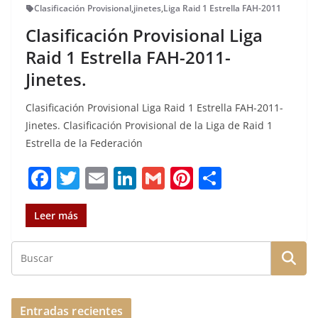
Clasificación Provisional
,
jinetes
,
Liga Raid 1 Estrella FAH-2011
Clasificación Provisional Liga
Raid 1 Estrella FAH-2011-
Jinetes.
Clasificación Provisional Liga Raid 1 Estrella FAH-2011-
Jinetes. Clasificación Provisional de la Liga de Raid 1
Estrella de la Federación
F
T
E
Li
G
Pi
C
a
w
m
n
m
n
o
c
it
ai
k
ai
te
m
Leer más
e
te
l
e
l
re
p
b
r
dI
st
a
o
n
rt
o
ir
Entradas recientes