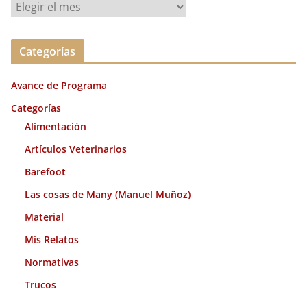
A
r
c
Categorías
h
i
Avance de Programa
v
o
Categorías
s
Alimentación
Artículos Veterinarios
Barefoot
Las cosas de Many (Manuel Muñoz)
Material
Mis Relatos
Normativas
Trucos