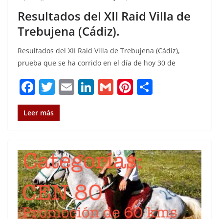
Resultados del XII Raid Villa de
Trebujena (Cádiz).
Resultados del XII Raid Villa de Trebujena (Cádiz),
prueba que se ha corrido en el día de hoy 30 de
F
T
E
Li
G
Pi
C
a
w
m
n
m
n
o
c
it
ai
k
ai
te
m
Leer más
e
te
l
e
l
re
p
b
r
dI
st
a
o
n
rt
o
ir
k