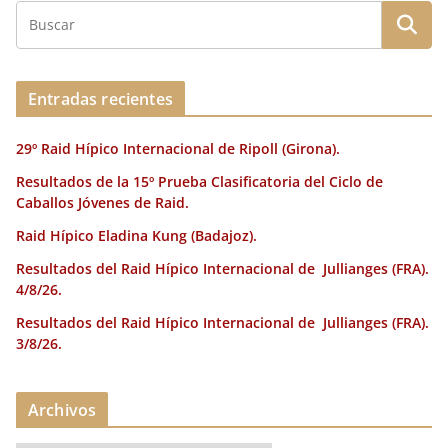
e
te
l
e
l
re
p
b
r
dI
st
a
o
n
rt
o
ir
Entradas recientes
k
29º Raid Hípico Internacional de Ripoll (Girona).
Resultados de la 15º Prueba Clasificatoria del Ciclo de
Caballos Jóvenes de Raid.
Raid Hípico Eladina Kung (Badajoz).
Resultados del Raid Hípico Internacional de Jullianges (FRA).
4/8/26.
Resultados del Raid Hípico Internacional de Jullianges (FRA).
3/8/26.
Archivos