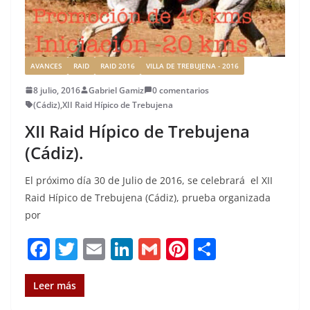
AVANCES
RAID
RAID 2016
VILLA DE TREBUJENA - 2016
8 julio, 2016
Gabriel Gamiz
0 comentarios
(Cádiz)
,
XII Raid Hípico de Trebujena
XII Raid Hípico de Trebujena
(Cádiz).
El próximo día 30 de Julio de 2016, se celebrará el XII
Raid Hípico de Trebujena (Cádiz), prueba organizada
por
F
T
E
Li
G
Pi
C
a
w
m
n
m
n
o
c
it
ai
k
ai
te
m
Leer más