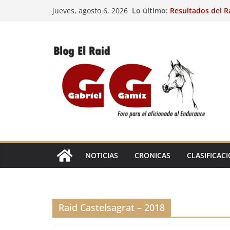
Saltar
Lo último:
Resultados del R
jueves, agosto 6, 2026
al
(FRA). 3/8/26.
29º Raid Hípico I
contenido
Resultados de la 
Caballos Jóvenes
Raid Hípico Elad
Resultados del R
(FRA). 4/8/26.
EL
RAID
NOTICIAS
CRONICAS
CLASIFICAC
Raid Castelsagrat – 2018