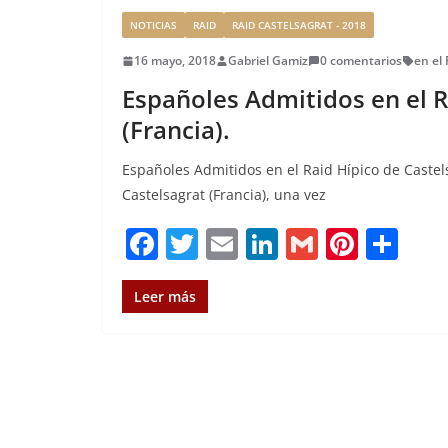
NOTICIAS
RAID
RAID CASTELSAGRAT - 2018
16 mayo, 2018
Gabriel Gamiz
0 comentarios
en el 
Españoles Admitidos en el R
(Francia).
Españoles Admitidos en el Raid Hípico de Castels
Castelsagrat (Francia), una vez
F
T
E
Li
G
Pi
C
a
w
m
n
m
n
o
c
it
ai
k
ai
te
m
Leer más
e
te
l
e
l
re
p
b
r
dI
st
a
o
n
rt
o
ir