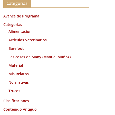
Categorías
h
i
Avance de Programa
v
o
Categorías
s
Alimentación
Artículos Veterinarios
Barefoot
Las cosas de Many (Manuel Muñoz)
Material
Mis Relatos
Normativas
Trucos
Clasificaciones
Contenido Antiguo