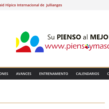
aid Hípico Internacional de Jullianges
nternacional de Ripoll (Girona).
15º Prueba Clasificatoria del Ciclo de
 de Raid.
ina Kung (Badajoz).
aid Hípico Internacional de Jullianges
IONES
AVANCES
ENTRENAMIENTO
CALENDARIOS