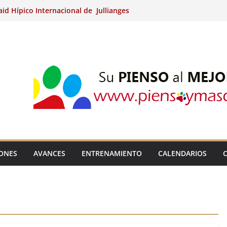
aid Hípico Internacional de Jullianges
nternacional de Ripoll (Girona).
15º Prueba Clasificatoria del Ciclo de
 de Raid.
ina Kung (Badajoz).
aid Hípico Internacional de Jullianges
IONES
AVANCES
ENTRENAMIENTO
CALENDARIOS