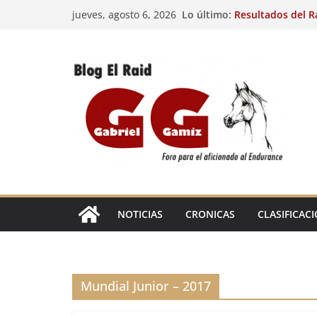
Saltar
Lo último:
Resultados del R
jueves, agosto 6, 2026
al
(FRA). 3/8/26.
29º Raid Hípico I
contenido
Resultados de la 
Caballos Jóvenes
Raid Hípico Elad
Resultados del R
(FRA). 4/8/26.
EL
RAID
NOTICIAS
CRONICAS
CLASIFICAC
Mundial Junior – 2017