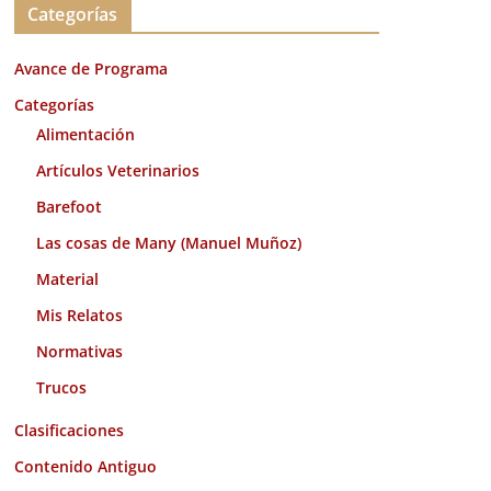
Categorías
h
i
Avance de Programa
v
o
Categorías
s
Alimentación
Artículos Veterinarios
Barefoot
Las cosas de Many (Manuel Muñoz)
Material
Mis Relatos
Normativas
Trucos
Clasificaciones
Contenido Antiguo