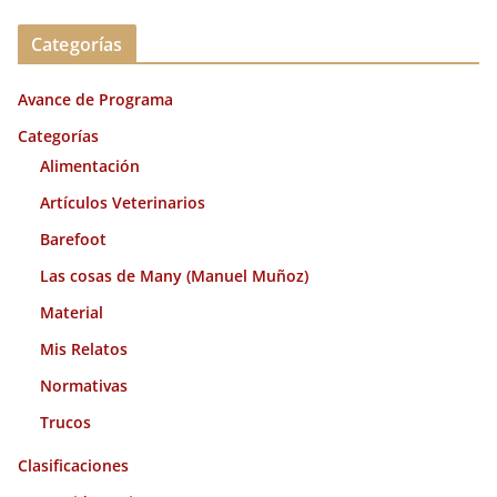
c
Categorías
h
i
Avance de Programa
v
o
Categorías
s
Alimentación
Artículos Veterinarios
Barefoot
Las cosas de Many (Manuel Muñoz)
Material
Mis Relatos
Normativas
Trucos
Clasificaciones