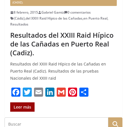
(CADIZ).
8 febrero, 2015
Gabriel Gamiz
0 comentarios
(Cádiz)
,
del XXIII Raid Hípico de las Cañadas
,
en Puerto Real
,
Resultados
Resultados del XXIII Raid Hípico
de las Cañadas en Puerto Real
(Cadiz).
Resultados del XXIII Raid Hípico de las Cañadas en
Puerto Real (Cadiz). Resultados de las pruebas
Nacionales del XXIII raid
F
T
E
Li
G
Pi
C
a
w
m
n
m
n
o
c
it
ai
k
ai
te
m
Leer más
e
te
l
e
l
re
p