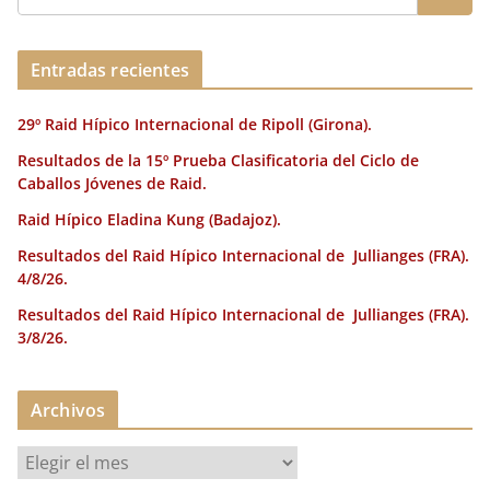
b
r
dI
st
a
o
n
rt
o
ir
Entradas recientes
k
29º Raid Hípico Internacional de Ripoll (Girona).
Resultados de la 15º Prueba Clasificatoria del Ciclo de
Caballos Jóvenes de Raid.
Raid Hípico Eladina Kung (Badajoz).
Resultados del Raid Hípico Internacional de Jullianges (FRA).
4/8/26.
Resultados del Raid Hípico Internacional de Jullianges (FRA).
3/8/26.
Archivos
A
r