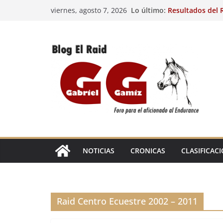
Saltar
Lo último:
Resultados del R
viernes, agosto 7, 2026
al
(FRA). 4/8/26.
VIII Raid Hípico 
contenido
29º Raid Hípico 
Resultados de la
Caballos Jóvenes
Raid Hípico Elad
EL
RAID
NOTICIAS
CRONICAS
CLASIFICAC
Raid Centro Ecuestre 2002 – 2011