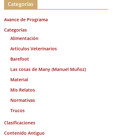
Categorías
h
i
Avance de Programa
v
o
Categorías
s
Alimentación
Artículos Veterinarios
Barefoot
Las cosas de Many (Manuel Muñoz)
Material
Mis Relatos
Normativas
Trucos
Clasificaciones
Contenido Antiguo