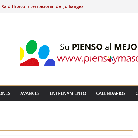
 Raid Hípico Internacional de Jullianges
o Arabian, Aytº de Llaneras (Asturias).
 Internacional de Ripoll (Girona).
a 15º Prueba Clasificatoria del Ciclo de
es de Raid.
adina Kung (Badajoz).
IONES
AVANCES
ENTRENAMIENTO
CALENDARIOS