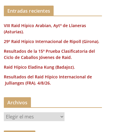
k
Entradas recientes
VIII Raid Hípico Arabian, Aytº de Llaneras
(Asturias).
29º Raid Hípico Internacional de Ripoll (Girona).
Resultados de la 15º Prueba Clasificatoria del
Ciclo de Caballos Jóvenes de Raid.
Raid Hípico Eladina Kung (Badajoz).
Resultados del Raid Hípico Internacional de
Jullianges (FRA). 4/8/26.
Archivos
A
r
c