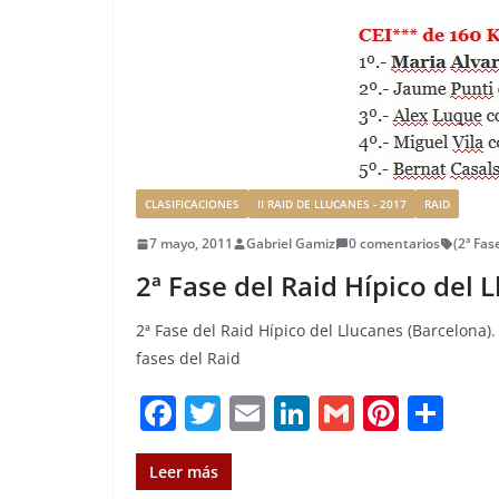
CLASIFICACIONES
II RAID DE LLUCANES - 2017
RAID
7 mayo, 2011
Gabriel Gamiz
0 comentarios
(2ª Fas
2ª Fase del Raid Hípico del 
2ª Fase del Raid Hípico del Llucanes (Barcelona).
fases del Raid
F
T
E
Li
G
Pi
C
a
w
m
n
m
n
o
c
it
ai
k
ai
te
m
Leer más