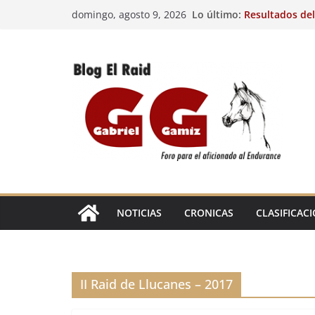
Saltar
Lo último:
Resultados del
domingo, agosto 9, 2026
al
(FRA). 4/8/26.
VIII Raid Hípic
contenido
29º Raid Hípico
Resultados de l
Caballos Jóven
Raid Hípico El
EL
RAID
NOTICIAS
CRONICAS
CLASIFICAC
II Raid de Llucanes – 2017