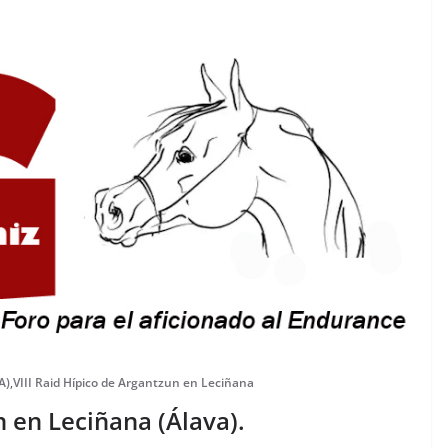
A)
,
VIII Raid Hípico de Argantzun en Leciñana
n en Leciñana (Álava).