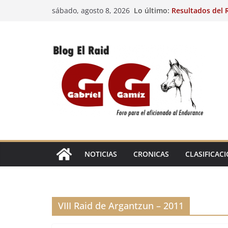
Saltar
Lo último:
Resultados del R
sábado, agosto 8, 2026
al
(FRA). 4/8/26.
VIII Raid Hípico 
contenido
29º Raid Hípico 
Resultados de la
Caballos Jóvenes
Raid Hípico Elad
EL
RAID
NOTICIAS
CRONICAS
CLASIFICAC
VIII Raid de Argantzun – 2011