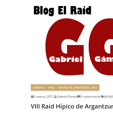
AVANCES
RAID
VIII RAID DE ARGANTZUN - 2011
5 marzo, 2011
Gabriel Gamiz
0 comentarios
(ALAV
VIII Raid Hípico de Argantzu