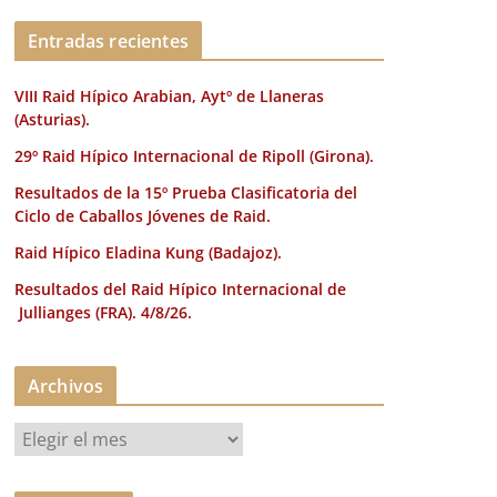
k
Entradas recientes
VIII Raid Hípico Arabian, Aytº de Llaneras
(Asturias).
29º Raid Hípico Internacional de Ripoll (Girona).
Resultados de la 15º Prueba Clasificatoria del
Ciclo de Caballos Jóvenes de Raid.
Raid Hípico Eladina Kung (Badajoz).
Resultados del Raid Hípico Internacional de
Jullianges (FRA). 4/8/26.
Archivos
A
r
c