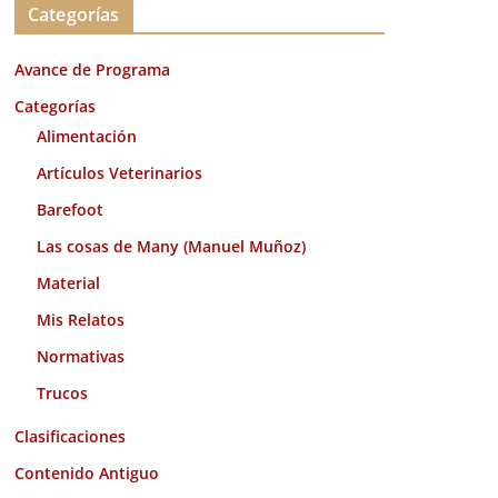
Categorías
h
i
Avance de Programa
v
o
Categorías
s
Alimentación
Artículos Veterinarios
Barefoot
Las cosas de Many (Manuel Muñoz)
Material
Mis Relatos
Normativas
Trucos
Clasificaciones
Contenido Antiguo