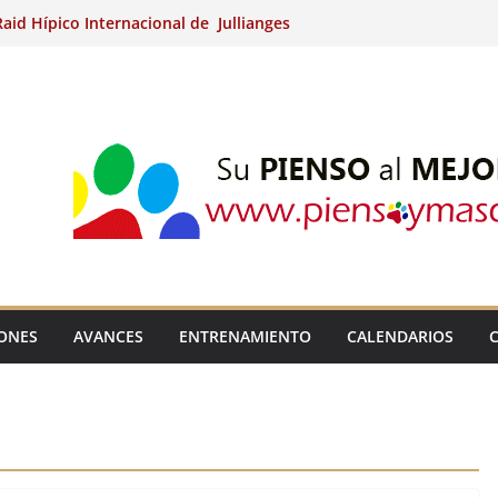
aid Hípico Internacional de Jullianges
Arabian, Aytº de Llaneras (Asturias).
Internacional de Ripoll (Girona).
 15º Prueba Clasificatoria del Ciclo de
 de Raid.
ina Kung (Badajoz).
IONES
AVANCES
ENTRENAMIENTO
CALENDARIOS