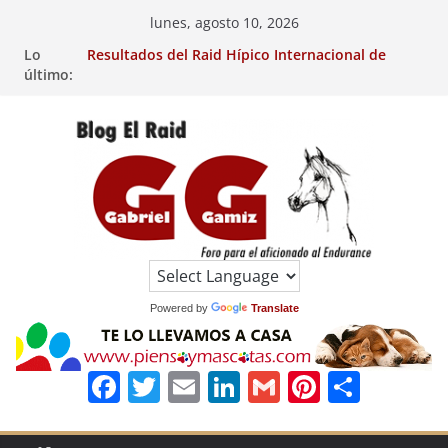
Saltar
lunes, agosto 10, 2026
Raid Hípico Eladina Kung (Badajoz).
al
Lo
Resultados del Raid Hípico Internacional de
contenido
último:
Jullianges (FRA). 4/8/26.
VIII Raid Hípico Arabian, Aytº de Llaneras
(Asturias).
29º Raid Hípico Internacional de Ripoll (Girona).
Resultados de la 15º Prueba Clasificatoria del
Ciclo de Caballos Jóvenes de Raid.
EL
RAID
Powered by
Translate
F
T
E
Li
G
Pi
C
a
w
m
n
m
n
o