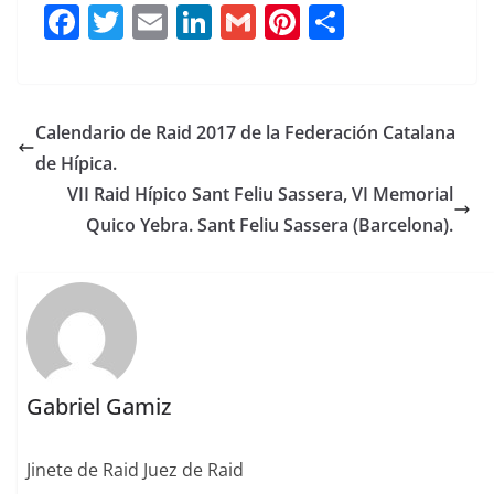
F
T
E
Li
G
Pi
C
a
w
m
n
m
n
o
c
it
ai
k
ai
te
m
e
te
l
e
l
re
p
Calendario de Raid 2017 de la Federación Catalana
b
r
dI
st
a
de Hípica.
o
n
rt
VII Raid Hípico Sant Feliu Sassera, VI Memorial
o
ir
Quico Yebra. Sant Feliu Sassera (Barcelona).
k
Gabriel Gamiz
Jinete de Raid Juez de Raid