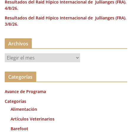
Resultados del Raid Hípico Internacional de Jullianges (FRA).
4/8/26.
Resultados del Raid Hípico Internacional de Jullianges (FRA).
3/8/26.
Archivos
A
r
c
Categorías
h
i
Avance de Programa
v
o
Categorías
s
Alimentación
Artículos Veterinarios
Barefoot