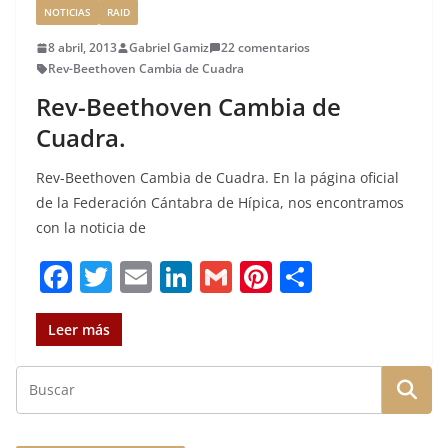
NOTICIAS
RAID
8 abril, 2013
Gabriel Gamiz
22 comentarios
Rev-Beethoven Cambia de Cuadra
Rev-Beethoven Cambia de
Cuadra.
Rev-Beethoven Cambia de Cuadra. En la página oficial
de la Federación Cántabra de Hípica, nos encontramos
con la noticia de
F
T
E
Li
G
Pi
C
a
w
m
n
m
n
o
c
it
ai
k
ai
te
m
Leer más
e
te
l
e
l
re
p
b
r
dI
st
a
o
n
rt