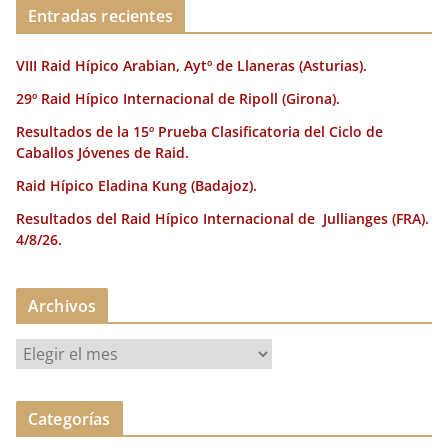
o
ir
Entradas recientes
k
VIII Raid Hípico Arabian, Aytº de Llaneras (Asturias).
29º Raid Hípico Internacional de Ripoll (Girona).
Resultados de la 15º Prueba Clasificatoria del Ciclo de
Caballos Jóvenes de Raid.
Raid Hípico Eladina Kung (Badajoz).
Resultados del Raid Hípico Internacional de Jullianges (FRA).
4/8/26.
Archivos
A
r
c
Categorías
h