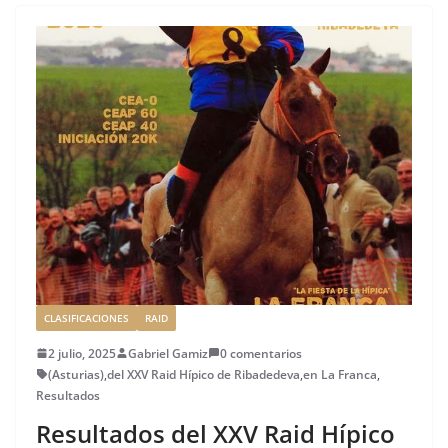
b
r
dI
st
a
o
n
rt
o
ir
k
CLASIFICACIONES
RAID
2 julio, 2025
Gabriel Gamiz
0 comentarios
(Asturias)
,
del XXV Raid Hípico de Ribadedeva
,
en La Franca
,
Resultados
Resultados del XXV Raid Hípico