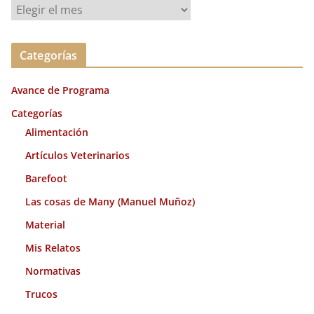
A
r
c
Categorías
h
i
Avance de Programa
v
o
Categorías
s
Alimentación
Artículos Veterinarios
Barefoot
Las cosas de Many (Manuel Muñoz)
Material
Mis Relatos
Normativas
Trucos