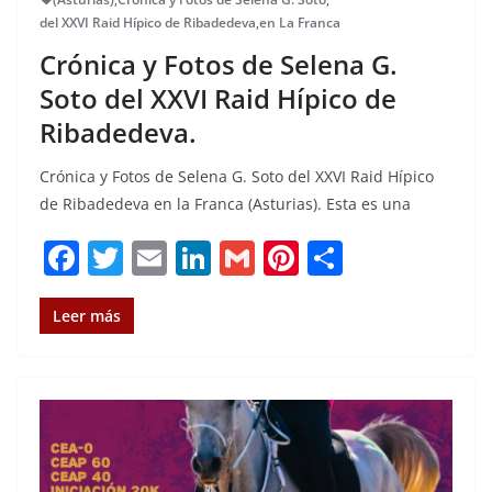
del XXVI Raid Hípico de Ribadedeva
,
en La Franca
Crónica y Fotos de Selena G.
Soto del XXVI Raid Hípico de
Ribadedeva.
Crónica y Fotos de Selena G. Soto del XXVI Raid Hípico
de Ribadedeva en la Franca (Asturias). Esta es una
F
T
E
Li
G
Pi
C
a
w
m
n
m
n
o
c
it
ai
k
ai
te
m
Leer más
e
te
l
e
l
re
p
b
r
dI
st
a
o
n
rt
o
ir