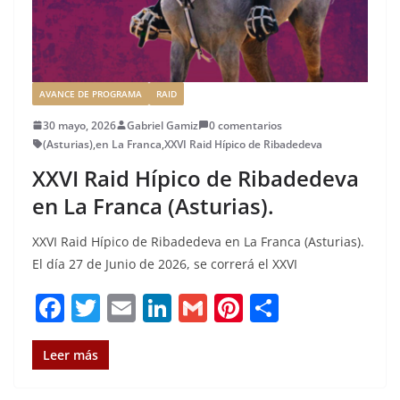
AVANCE DE PROGRAMA
RAID
30 mayo, 2026
Gabriel Gamiz
0 comentarios
(Asturias)
,
en La Franca
,
XXVI Raid Hípico de Ribadedeva
XXVI Raid Hípico de Ribadedeva
en La Franca (Asturias).
XXVI Raid Hípico de Ribadedeva en La Franca (Asturias).
El día 27 de Junio de 2026, se correrá el XXVI
F
T
E
Li
G
Pi
C
a
w
m
n
m
n
o
c
it
ai
k
ai
te
m
Leer más
e
te
l
e
l
re
p