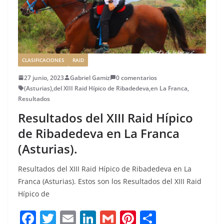
CLASIFICACIONES
RAID
27 junio, 2023
Gabriel Gamiz
0 comentarios
(Asturias)
,
del XIII Raid Hípico de Ribadedeva
,
en La Franca
,
Resultados
Resultados del XIII Raid Hípico
de Ribadedeva en La Franca
(Asturias).
Resultados del XIII Raid Hípico de Ribadedeva en La
Franca (Asturias). Estos son los Resultados del XIII Raid
Hípico de
F
T
E
Li
G
Pi
C