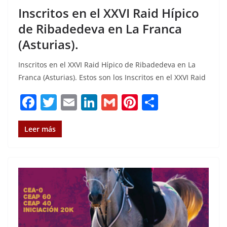
Inscritos en el XXVI Raid Hípico
de Ribadedeva en La Franca
(Asturias).
Inscritos en el XXVI Raid Hípico de Ribadedeva en La
Franca (Asturias). Estos son los Inscritos en el XXVI Raid
F
T
E
Li
G
Pi
C
a
w
m
n
m
n
o
c
it
ai
k
ai
te
m
Leer más
e
te
l
e
l
re
p
b
r
dI
st
a
o
n
rt
o
ir
k