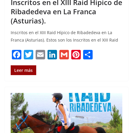
Inscritos en el XIII Raid Hípico de
Ribadedeva en La Franca
(Asturias).
Inscritos en el XIII Raid Hípico de Ribadedeva en La
Franca (Asturias). Estos son los Inscritos en el XIII Raid
F
T
E
Li
G
Pi
C
a
w
m
n
m
n
o
c
it
ai
k
ai
te
m
Leer más
e
te
l
e
l
re
p
b
r
dI
st
a
o
n
rt
o
ir
k