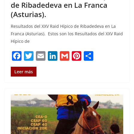
de Ribadedeva en La Franca
(Asturias).
Resultados del XXV Raid Hípico de Ribadedeva en La
Franca (Asturias). Estos son los Resultados del XXV Raid
Hípico de
F
T
E
Li
G
Pi
C
a
w
m
n
m
n
o
c
it
ai
k
ai
te
m
Leer más
e
te
l
e
l
re
p
b
r
dI
st
a
o
n
rt
o
ir
k