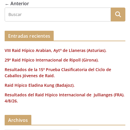
b
r
dI
st
a
← Anterior
o
n
rt
o
ir
k
Entradas recientes
VIII Raid Hípico Arabian, Aytº de Llaneras (Asturias).
29º Raid Hípico Internacional de Ripoll (Girona).
Resultados de la 15º Prueba Clasificatoria del Ciclo de
Caballos Jóvenes de Raid.
Raid Hípico Eladina Kung (Badajoz).
Resultados del Raid Hípico Internacional de Jullianges (FRA).
4/8/26.
Archivos