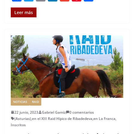
a
w
m
n
m
n
o
c
it
ai
k
ai
te
m
Leer más
e
te
l
e
l
re
p
b
r
dI
st
a
o
n
rt
o
ir
k
NOTICIAS
RAID
22 junio, 2023
Gabriel Gamiz
0 comentarios
(Asturias)
,
en el XIII Raid Hípico de Ribadedeva
,
en La Franca
,
Inscritos