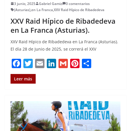
3 junio, 2025
Gabriel Gamiz
0 comentarios
(Asturias)
,
en La Franca
,
XXV Raid Hípico de Ribadedeva
XXV Raid Hípico de Ribadedeva
en La Franca (Asturias).
XXV Raid Hípico de Ribadedeva en La Franca (Asturias).
El día 28 de Junio de 2025, se correrá el XXV
F
T
E
Li
G
Pi
C
a
w
m
n
m
n
o
c
it
ai
k
ai
te
m
Leer más
e
te
l
e
l
re
p
b
r
dI
st
a
o
n
rt
o
ir
k