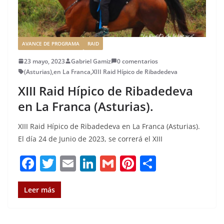
AVANCE DE PROGRAMA
RAID
23 mayo, 2023
Gabriel Gamiz
0 comentarios
(Asturias)
,
en La Franca
,
XIII Raid Hípico de Ribadedeva
XIII Raid Hípico de Ribadedeva
en La Franca (Asturias).
XIII Raid Hípico de Ribadedeva en La Franca (Asturias).
El día 24 de Junio de 2023, se correrá el XIII
F
T
E
Li
G
Pi
C
a
w
m
n
m
n
o
c
it
ai
k
ai
te
m
Leer más
e
te
l
e
l
re
p