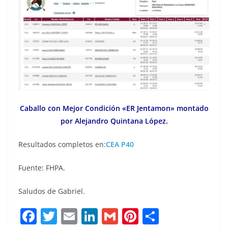
Caballo con Mejor Condición «ER Jentamon» montado
por Alejandro Quintana López.
Resultados completos en:
CEA P40
Fuente: FHPA.
Saludos de Gabriel.
F
T
E
Li
G
Pi
C