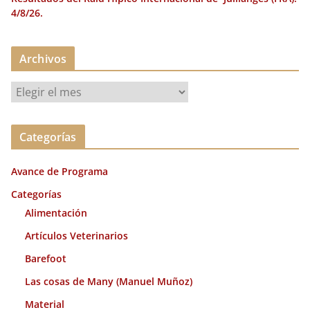
4/8/26.
Archivos
A
r
c
Categorías
h
i
Avance de Programa
v
o
Categorías
s
Alimentación
Artículos Veterinarios
Barefoot
Las cosas de Many (Manuel Muñoz)
Material