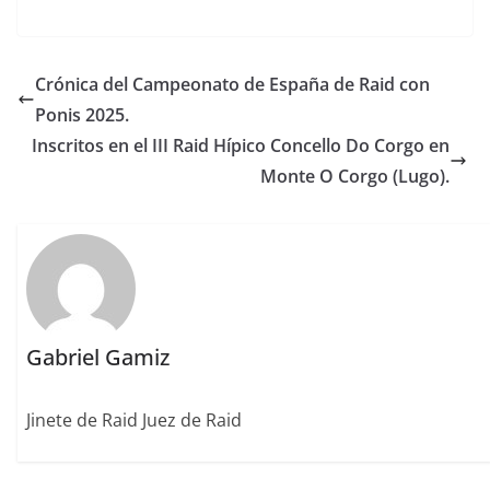
a
w
m
n
m
n
o
c
it
ai
k
ai
te
m
e
te
l
e
l
re
p
Crónica del Campeonato de España de Raid con
b
r
dI
st
a
Ponis 2025.
o
n
rt
Inscritos en el III Raid Hípico Concello Do Corgo en
o
ir
Monte O Corgo (Lugo).
k
Gabriel Gamiz
Jinete de Raid Juez de Raid