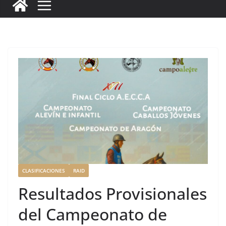
c
it
ai
k
ai
te
m
e
te
l
e
l
re
p
b
r
dI
st
a
o
n
rt
o
ir
k
CLASIFICACIONES
RAID
Resultados Provisionales
del Campeonato de