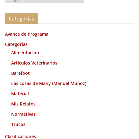
r
c
Categorías
h
i
Avance de Programa
v
o
Categorías
s
Alimentación
Artículos Veterinarios
Barefoot
Las cosas de Many (Manuel Muñoz)
Material
Mis Relatos
Normativas
Trucos
Clasificaciones