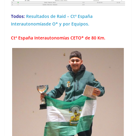
Todos:
Resultados de Raid – Ctº España
Interautonomíasde O* y por Equipos.
Ctº España Interautonomías CETO* de 80 Km.