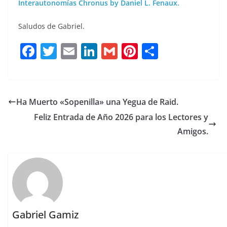
Interautonomías Chronus by Daniel L. Fenaux.
Saludos de Gabriel.
F
T
E
Li
G
Pi
C
a
w
m
n
m
n
o
c
it
ai
k
ai
te
m
e
te
l
e
l
re
p
Ha Muerto «Sopenilla» una Yegua de Raid.
b
r
dI
st
a
Feliz Entrada de Año 2026 para los Lectores y
o
n
rt
Amigos.
o
ir
k
Gabriel Gamiz