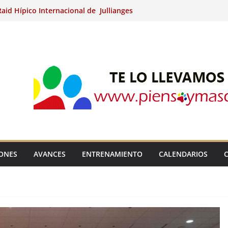
aid Hípico Internacional de Jullianges
Arabian, Aytº de Llaneras (Asturias).
Internacional de Ripoll (Girona).
 15º Prueba Clasificatoria del Ciclo de
 de Raid.
ina Kung (Badajoz).
IONES
AVANCES
ENTRENAMIENTO
CALENDARIOS