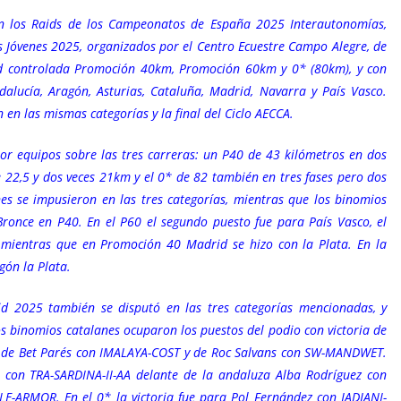
n los Raids de los Campeonatos de España 2025 Interautonomías,
os Jóvenes 2025, organizados por el Centro Ecuestre Campo Alegre, de
dad controlada Promoción 40km, Promoción 60km y 0* (80km), y con
alucía, Aragón, Asturias, Cataluña, Madrid, Navarra y País Vasco.
n las mismas categorías y la final del Ciclo AECCA.
r equipos sobre las tres carreras: un P40 de 43 kilómetros en dos
e 22,5 y dos veces 21km y el 0* de 82 también en tres fases pero dos
s se impusieron en las tres categorías, mientras que los binomios
ronce en P40. En el P60 el segundo puesto fue para País Vasco, el
 mientras que en Promoción 40 Madrid se hizo con la Plata. En la
gón la Plata.
id 2025 también se disputó en las tres categorías mencionadas, y
s binomios catalanes ocuparon los puestos del podio con victoria de
 de Bet Parés con IMALAYA-COST y de Roc Salvans con SW-MANDWET.
 con TRA-SARDINA-II-AA delante de la andaluza Alba Rodríguez con
-ARMOR. En el 0* la victoria fue para Pol Fernández con JADJANI-