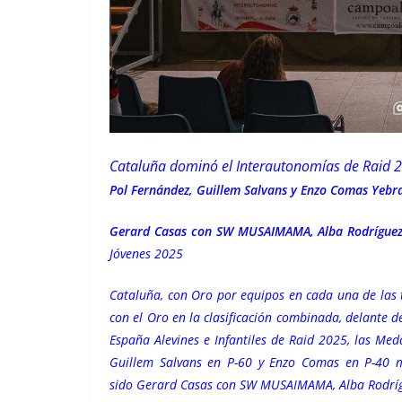
Cataluña dominó el Interautonomías de Raid 
Pol Fernández, Guillem Salvans y Enzo Comas Yebr
Gerard Casas con SW MUSAIMAMA, Alba Rodríguez
Jóvenes 2025
Cataluña, con Oro por equipos en cada una de las 
con el Oro en la clasificación combinada, delante d
España Alevines e Infantiles de Raid 2025, las Med
Guillem Salvans en P-60 y Enzo Comas en P-40 m
sido Gerard Casas con SW MUSAIMAMA, Alba Rodríg