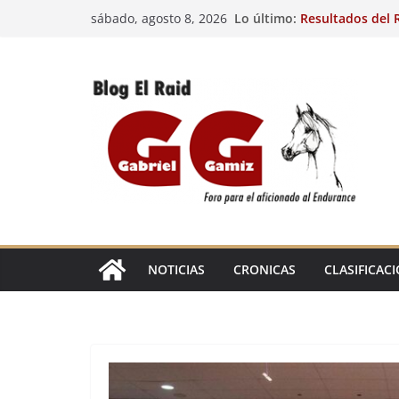
Saltar
Lo último:
Resultados del R
sábado, agosto 8, 2026
al
(FRA). 4/8/26.
VIII Raid Hípico 
contenido
29º Raid Hípico 
Resultados de la
Caballos Jóvenes
Raid Hípico Elad
EL
RAID
NOTICIAS
CRONICAS
CLASIFICAC