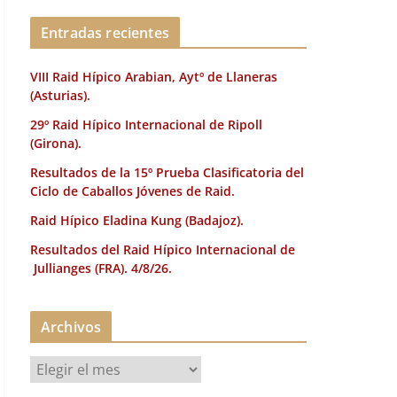
k
Entradas recientes
VIII Raid Hípico Arabian, Aytº de Llaneras
(Asturias).
29º Raid Hípico Internacional de Ripoll
(Girona).
Resultados de la 15º Prueba Clasificatoria del
Ciclo de Caballos Jóvenes de Raid.
Raid Hípico Eladina Kung (Badajoz).
Resultados del Raid Hípico Internacional de
Jullianges (FRA). 4/8/26.
Archivos
A
r