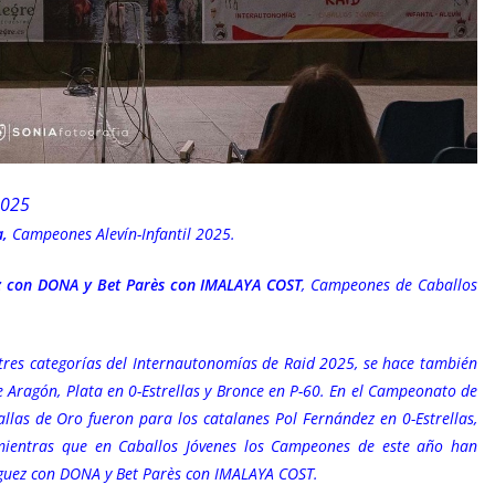
2025
a,
Campeones Alevín-Infantil 2025.
 con DONA y Bet Parès con IMALAYA COST
, Campeones de Caballos
tres categorías del Internautonomías de Raid 2025, se hace también
e Aragón, Plata en 0-Estrellas y Bronce en P-60. En el Campeonato de
allas de Oro fueron para los catalanes Pol Fernández en 0-Estrellas,
ientras que en Caballos Jóvenes los Campeones de este año han
uez con DONA y Bet Parès con IMALAYA COST.