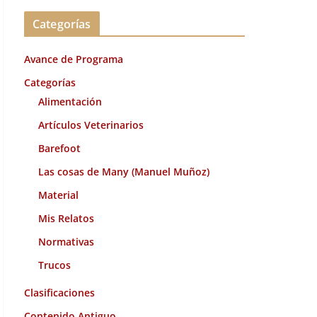
c
Categorías
h
i
Avance de Programa
v
o
Categorías
s
Alimentación
Artículos Veterinarios
Barefoot
Las cosas de Many (Manuel Muñoz)
Material
Mis Relatos
Normativas
Trucos
Clasificaciones
Contenido Antiguo