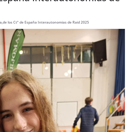
a
,
de los Ctº de España Interautonomias de Raid 2025