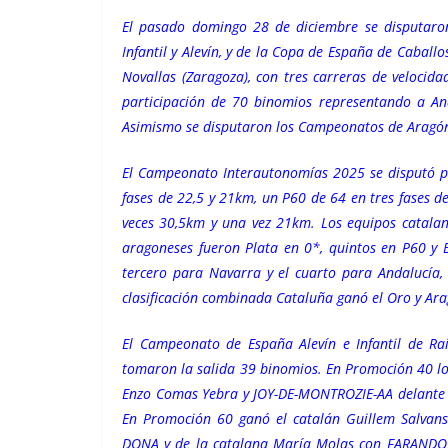
El pasado domingo 28 de diciembre se disputaro
Infantil y Alevín, y de la Copa de España de Caball
Novallas (Zaragoza), con tres carreras de veloci
participación de 70 binomios representando a And
Asimismo se disputaron los Campeonatos de Aragón e
El Campeonato Interautonomías 2025 se disputó po
fases de 22,5 y 21km, un P60 de 64 en tres fases d
veces 30,5km y una vez 21km. Los equipos catalane
aragoneses fueron Plata en 0*, quintos en P60 y B
tercero para Navarra y el cuarto para Andalucía,
clasificación combinada Cataluña ganó el Oro y Ara
El Campeonato de España Alevín e Infantil de Ra
tomaron la salida 39 binomios. En Promoción 40 lo
Enzo Comas Yebra y JOY-DE-MONTROZIE-AA delante
En Promoción 60 ganó el catalán Guillem Salvans
DONA y de la catalana María Molas con FARANDOLE