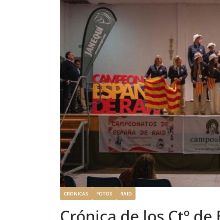
CRONICAS
FOTOS
RAID
Crónica de los Ctº d