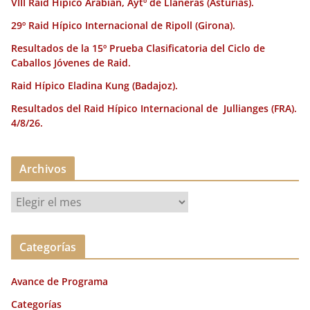
VIII Raid Hípico Arabian, Aytº de Llaneras (Asturias).
29º Raid Hípico Internacional de Ripoll (Girona).
Resultados de la 15º Prueba Clasificatoria del Ciclo de
Caballos Jóvenes de Raid.
Raid Hípico Eladina Kung (Badajoz).
Resultados del Raid Hípico Internacional de Jullianges (FRA).
4/8/26.
Archivos
A
r
c
Categorías
h
i
Avance de Programa
v
o
Categorías