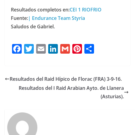
Resultados completos en:
CEI 1 RIOFRIO
Fuente:
| Endurance Team Styria
Saludos de Gabriel.
F
T
E
Li
G
Pi
C
a
w
m
n
m
n
o
c
it
ai
k
ai
te
m
e
te
l
e
l
re
p
Resultados del Raid Hípico de Florac (FRA) 3-9-16.
b
r
dI
st
a
Resultados del I Raid Arabian Ayto. de Llanera
o
n
rt
(Asturias).
o
ir
k