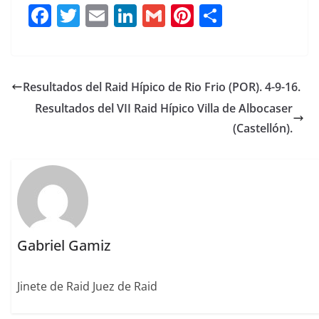
F
T
E
Li
G
Pi
C
a
w
m
n
m
n
o
c
it
ai
k
ai
te
m
e
te
l
e
l
re
p
Resultados del Raid Hípico de Rio Frio (POR). 4-9-16.
b
r
dI
st
a
Resultados del VII Raid Hípico Villa de Albocaser
o
n
rt
(Castellón).
o
ir
k
Gabriel Gamiz
Jinete de Raid Juez de Raid