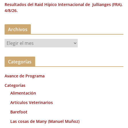
Resultados del Raid Hípico Internacional de Jullianges (FRA).
4/8/26.
Archivos
A
r
c
Categorías
h
i
Avance de Programa
v
o
Categorías
s
Alimentación
Artículos Veterinarios
Barefoot
Las cosas de Many (Manuel Muñoz)