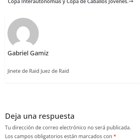
o
n
rt
Copa Interautonomias y Copa de Caballos Jóvenes.
o
ir
k
Gabriel Gamiz
Jinete de Raid Juez de Raid
Deja una respuesta
Tu dirección de correo electrónico no será publicada.
Los campos obligatorios están marcados con
*