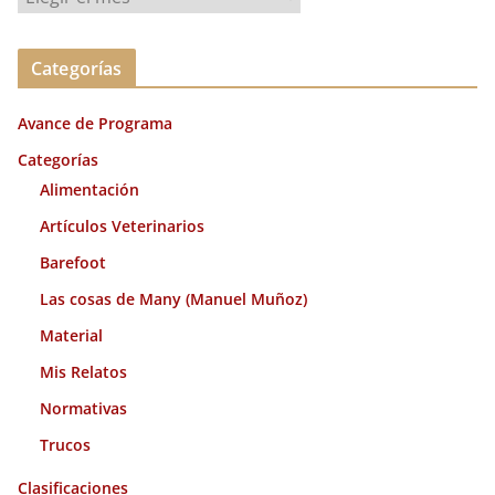
r
c
Categorías
h
i
Avance de Programa
v
o
Categorías
s
Alimentación
Artículos Veterinarios
Barefoot
Las cosas de Many (Manuel Muñoz)
Material
Mis Relatos
Normativas
Trucos
Clasificaciones