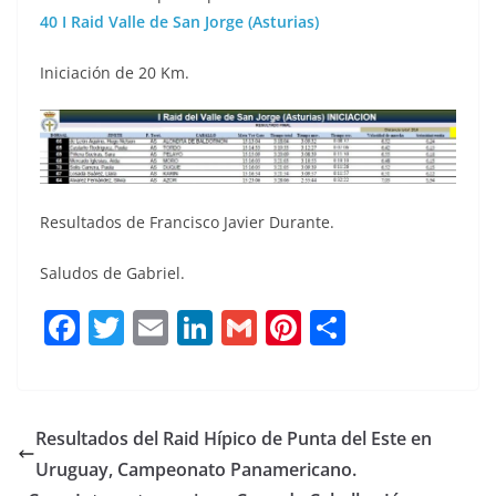
40 I Raid Valle de San Jorge (Asturias)
Iniciación de 20 Km.
Resultados de Francisco Javier Durante.
Saludos de Gabriel.
F
T
E
Li
G
Pi
C
a
w
m
n
m
n
o
c
it
ai
k
ai
te
m
e
te
l
e
l
re
p
Resultados del Raid Hípico de Punta del Este en
b
r
dI
st
a
Uruguay, Campeonato Panamericano.