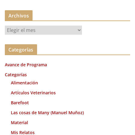
Archivos
A
r
c
Categorías
h
i
Avance de Programa
v
o
Categorías
s
Alimentación
Artículos Veterinarios
Barefoot
Las cosas de Many (Manuel Muñoz)
Material
Mis Relatos