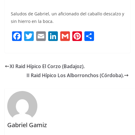
Saludos de Gabriel, un aficionado del caballo descalzo y
sin hierro en la boca.
F
T
E
Li
G
Pi
C
a
w
m
n
m
n
o
c
it
ai
k
ai
te
m
e
te
l
e
l
re
p
XI Raid Hípico El Corzo (Badajoz).
b
r
dI
st
a
II Raid Hípico Los Alborronchos (Córdoba).
o
n
rt
o
ir
k
Gabriel Gamiz