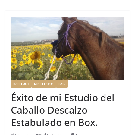
b
r
dI
st
a
o
n
rt
o
ir
k
BAREFOOT
MIS RELATOS
RAID
Éxito de mi Estudio del
Caballo Descalzo
Estabulado en Box.