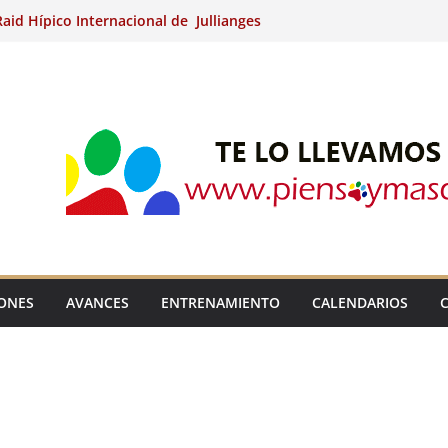
aid Hípico Internacional de Jullianges
Arabian, Aytº de Llaneras (Asturias).
Internacional de Ripoll (Girona).
 15º Prueba Clasificatoria del Ciclo de
 de Raid.
ina Kung (Badajoz).
IONES
AVANCES
ENTRENAMIENTO
CALENDARIOS