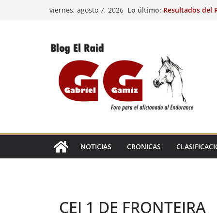
Saltar
Lo último:
Resultados del R
viernes, agosto 7, 2026
al
(FRA). 4/8/26.
VIII Raid Hípico 
contenido
29º Raid Hípico 
Resultados de la
Caballos Jóvenes
Raid Hípico Elad
EL
RAID
NOTICIAS
CRONICAS
CLASIFICAC
CEI 1 DE FRONTEIRA