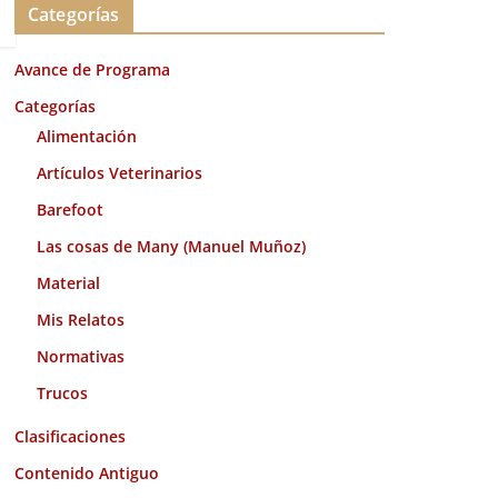
Categorías
h
i
Avance de Programa
v
o
Categorías
s
Alimentación
Artículos Veterinarios
Barefoot
Las cosas de Many (Manuel Muñoz)
Material
Mis Relatos
Normativas
Trucos
Clasificaciones
Contenido Antiguo