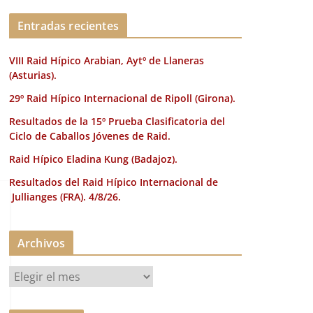
k
Entradas recientes
VIII Raid Hípico Arabian, Aytº de Llaneras
(Asturias).
29º Raid Hípico Internacional de Ripoll (Girona).
Resultados de la 15º Prueba Clasificatoria del
Ciclo de Caballos Jóvenes de Raid.
Raid Hípico Eladina Kung (Badajoz).
Resultados del Raid Hípico Internacional de
Jullianges (FRA). 4/8/26.
Archivos
A
r
c