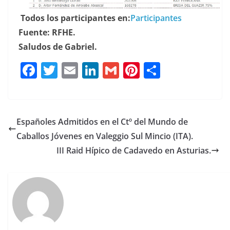
Todos los participantes en:
Participantes
Fuente: RFHE.
Saludos de Gabriel.
F
T
E
Li
G
Pi
C
a
w
m
n
m
n
o
c
it
ai
k
ai
te
m
e
te
l
e
l
re
p
Españoles Admitidos en el Ctº del Mundo de
b
r
dI
st
a
Caballos Jóvenes en Valeggio Sul Mincio (ITA).
o
n
rt
III Raid Hípico de Cadavedo en Asturias.
o
ir
k