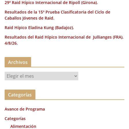
29º Raid Hípico Internacional de Ripoll (Girona).
Resultados de la 15º Prueba Clasificatoria del Ciclo de
Caballos Jóvenes de Raid.
Raid Hípico Eladina Kung (Badajoz).
Resultados del Raid Hípico Internacional de Jullianges (FRA).
4/8/26.
Archivos
A
r
c
Categorías
h
i
Avance de Programa
v
o
Categorías
s
Alimentación