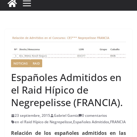
c
it
ai
k
ai
te
m
e
te
l
e
l
re
p
b
r
dI
st
a
o
n
rt
o
ir
k
NOTICIAS
RAID
Españoles Admitidos en
el Raid Hípico de
Negrepelisse (FRANCIA).
23 septiembre, 2015
Gabriel Gamiz
0 comentarios
en el Raid Hípico de Negrepelisse
,
Españoles Admitidos
,
FRANCIA
Relación de los españoles admitidos en las