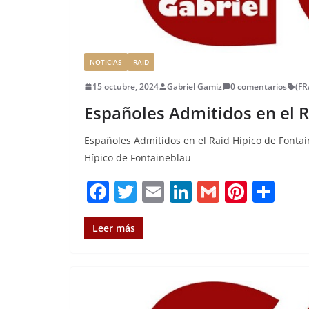
NOTICIAS
RAID
15 octubre, 2024
Gabriel Gamiz
0 comentarios
(FR
Españoles Admitidos en el R
Españoles Admitidos en el Raid Hípico de Fontai
Hípico de Fontaineblau
F
T
E
Li
G
Pi
C
a
w
m
n
m
n
o
c
it
ai
k
ai
te
m
Leer más
e
te
l
e
l
re
p
b
r
dI
st
a
o
n
rt