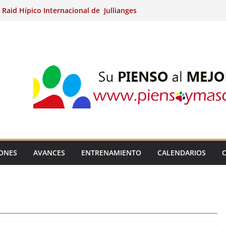
 Raid Hípico Internacional de Jullianges
o Arabian, Aytº de Llaneras (Asturias).
 Internacional de Ripoll (Girona).
a 15º Prueba Clasificatoria del Ciclo de
es de Raid.
adina Kung (Badajoz).
IONES
AVANCES
ENTRENAMIENTO
CALENDARIOS