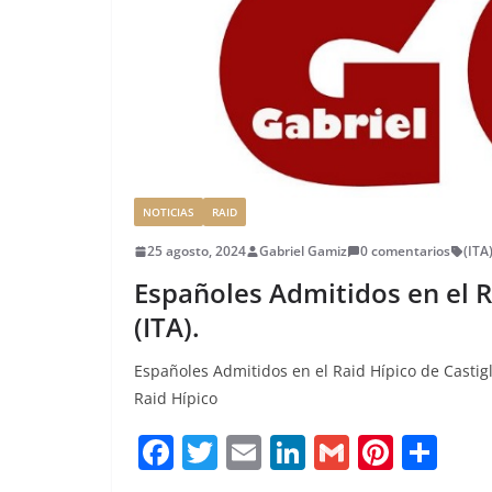
o
ir
k
NOTICIAS
RAID
25 agosto, 2024
Gabriel Gamiz
0 comentarios
(ITA
Españoles Admitidos en el R
(ITA).
Españoles Admitidos en el Raid Hípico de Castigl
Raid Hípico
F
T
E
Li
G
Pi
C
a
w
m
n
m
n
o