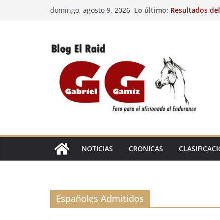
Saltar
Lo último:
Resultados del
domingo, agosto 9, 2026
al
(FRA). 4/8/26.
VIII Raid Hípic
contenido
29º Raid Hípico
Resultados de l
Caballos Jóven
Raid Hípico El
EL
RAID
NOTICIAS
CRONICAS
CLASIFICAC
Españoles Admitidos