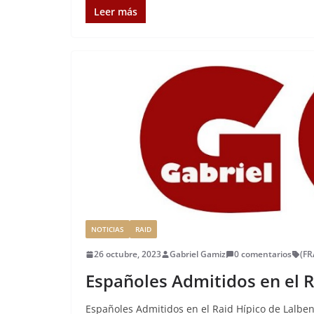
c
it
ai
k
ai
te
m
Leer más
e
te
l
e
l
re
p
b
r
dI
st
a
o
n
rt
o
ir
k
NOTICIAS
RAID
26 octubre, 2023
Gabriel Gamiz
0 comentarios
(FR
Españoles Admitidos en el R
Españoles Admitidos en el Raid Hípico de Lalben