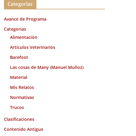
Categorías
h
i
Avance de Programa
v
o
Categorías
s
Alimentación
Artículos Veterinarios
Barefoot
Las cosas de Many (Manuel Muñoz)
Material
Mis Relatos
Normativas
Trucos
Clasificaciones
Contenido Antiguo