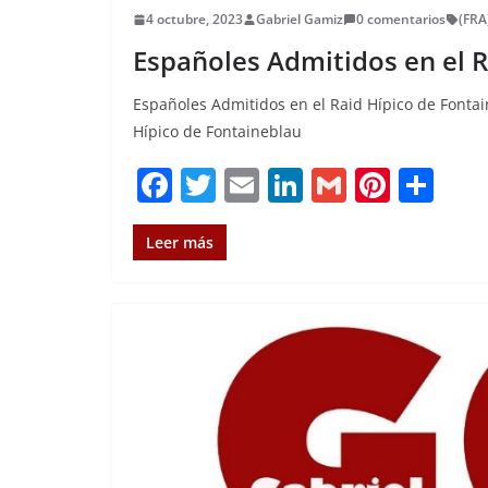
4 octubre, 2023
Gabriel Gamiz
0 comentarios
(FRA
Españoles Admitidos en el R
Españoles Admitidos en el Raid Hípico de Fontai
Hípico de Fontaineblau
F
T
E
Li
G
Pi
C
a
w
m
n
m
n
o
c
it
ai
k
ai
te
m
Leer más
e
te
l
e
l
re
p
b
r
dI
st
a
o
n
rt
o
ir
k