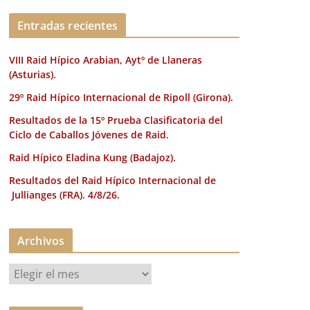
k
Entradas recientes
VIII Raid Hípico Arabian, Aytº de Llaneras
(Asturias).
29º Raid Hípico Internacional de Ripoll (Girona).
Resultados de la 15º Prueba Clasificatoria del
Ciclo de Caballos Jóvenes de Raid.
Raid Hípico Eladina Kung (Badajoz).
Resultados del Raid Hípico Internacional de
Jullianges (FRA). 4/8/26.
Archivos
A
r
c