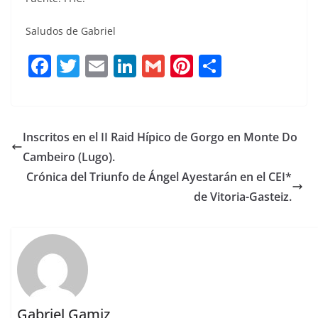
Saludos de Gabriel
F
T
E
Li
G
Pi
C
a
w
m
n
m
n
o
c
it
ai
k
ai
te
m
e
te
l
e
l
re
p
Inscritos en el II Raid Hípico de Gorgo en Monte Do
b
r
dI
st
a
Cambeiro (Lugo).
o
n
rt
Crónica del Triunfo de Ángel Ayestarán en el CEI*
o
ir
de Vitoria-Gasteiz.
k
Gabriel Gamiz