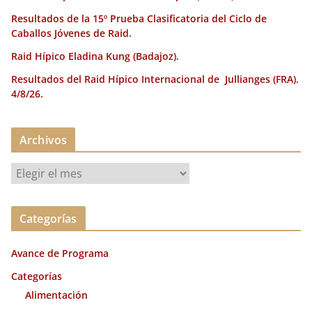
Resultados de la 15º Prueba Clasificatoria del Ciclo de
Caballos Jóvenes de Raid.
Raid Hípico Eladina Kung (Badajoz).
Resultados del Raid Hípico Internacional de Jullianges (FRA).
4/8/26.
Archivos
A
r
c
Categorías
h
i
Avance de Programa
v
o
Categorías
s
Alimentación