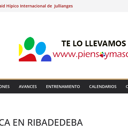
aid Hípico Internacional de Jullianges
nternacional de Ripoll (Girona).
15º Prueba Clasificatoria del Ciclo de
 de Raid.
ina Kung (Badajoz).
aid Hípico Internacional de Jullianges
IONES
AVANCES
ENTRENAMIENTO
CALENDARIOS
NCA EN RIBADEDEBA