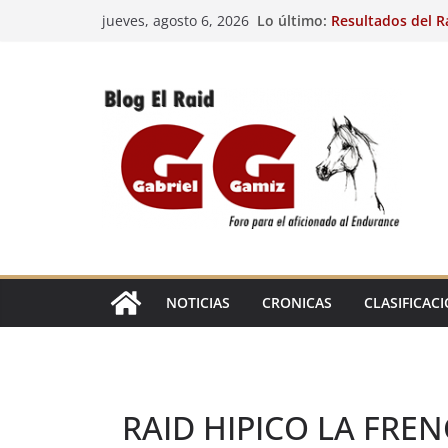
Saltar
Lo último:
Resultados del R
jueves, agosto 6, 2026
al
(FRA). 3/8/26.
29º Raid Hípico I
contenido
Resultados de la 
Caballos Jóvenes
Raid Hípico Elad
Resultados del R
(FRA). 4/8/26.
EL
RAID
NOTICIAS
CRONICAS
CLASIFICAC
RAID HIPICO LA FRE