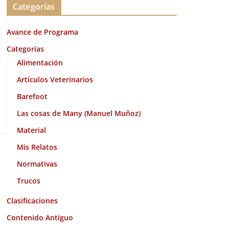
Categorías
h
i
Avance de Programa
v
o
Categorías
s
Alimentación
Artículos Veterinarios
Barefoot
Las cosas de Many (Manuel Muñoz)
Material
Mis Relatos
Normativas
Trucos
Clasificaciones
Contenido Antiguo