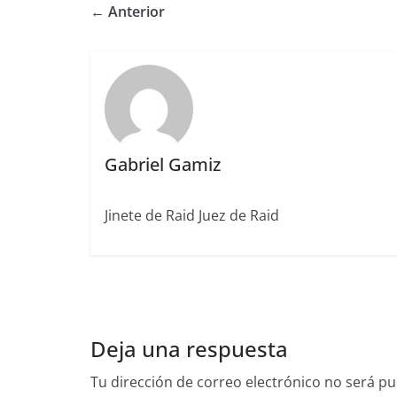
e
te
l
e
l
re
p
← Anterior
b
r
dI
st
a
o
n
rt
o
ir
k
Gabriel Gamiz
Jinete de Raid Juez de Raid
Deja una respuesta
Tu dirección de correo electrónico no será pu