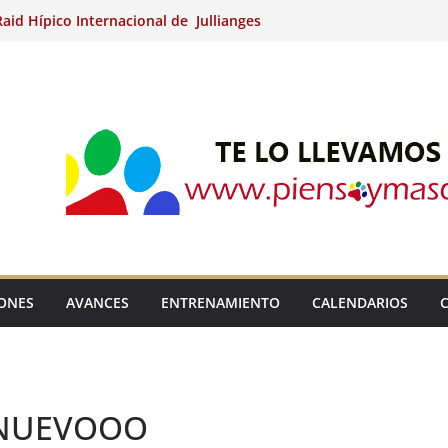
aid Hípico Internacional de Jullianges
Arabian, Aytº de Llaneras (Asturias).
Internacional de Ripoll (Girona).
 15º Prueba Clasificatoria del Ciclo de
 de Raid.
ina Kung (Badajoz).
IONES
AVANCES
ENTRENAMIENTO
CALENDARIOS
 NUEVOOO