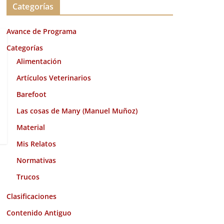
Categorías
h
i
Avance de Programa
v
o
Categorías
s
Alimentación
Artículos Veterinarios
Barefoot
Las cosas de Many (Manuel Muñoz)
Material
Mis Relatos
Normativas
Trucos
Clasificaciones
Contenido Antiguo