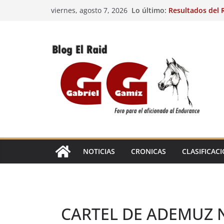
Saltar
Lo último:
Resultados del R
viernes, agosto 7, 2026
al
(FRA). 4/8/26.
VIII Raid Hípico 
contenido
29º Raid Hípico 
Resultados de la
Caballos Jóvenes
Raid Hípico Elad
EL
RAID
NOTICIAS
CRONICAS
CLASIFICAC
CARTEL DE ADEMUZ