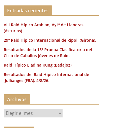
k
Entradas recientes
VIII Raid Hípico Arabian, Aytº de Llaneras
(Asturias).
29º Raid Hípico Internacional de Ripoll (Girona).
Resultados de la 15º Prueba Clasificatoria del
Ciclo de Caballos Jóvenes de Raid.
Raid Hípico Eladina Kung (Badajoz).
Resultados del Raid Hípico Internacional de
Jullianges (FRA). 4/8/26.
Archivos
A
r
c