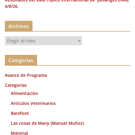
4/8/26.
Archivos
A
r
c
Categorías
h
i
Avance de Programa
v
o
Categorías
s
Alimentación
Artículos Veterinarios
Barefoot
Las cosas de Many (Manuel Muñoz)
Material