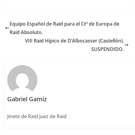
a
w
m
n
m
n
o
c
it
ai
k
ai
te
m
e
te
l
e
l
re
p
Equipo Español de Raid para el Ctº de Europa de
b
r
dI
st
a
Raid Absoluto.
o
n
rt
VIII Raid Hípico de D’Albocasser (Castellón).
o
ir
SUSPENDIDO.
k
Gabriel Gamiz
Jinete de Raid Juez de Raid