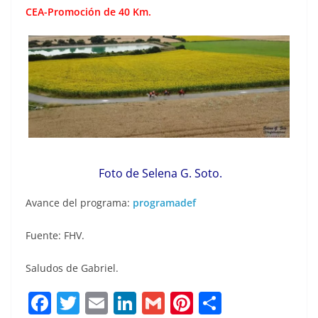
CEA-Promoción de 40 Km.
Foto de Selena G. Soto.
Avance del programa:
programadef
Fuente: FHV.
Saludos de Gabriel.
F
T
E
Li
G
Pi
C